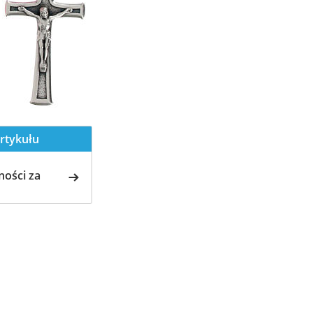
rtykułu
ości za