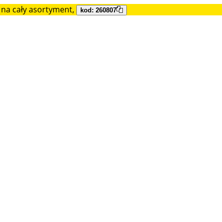
na cały asortyment,
kod: 260807