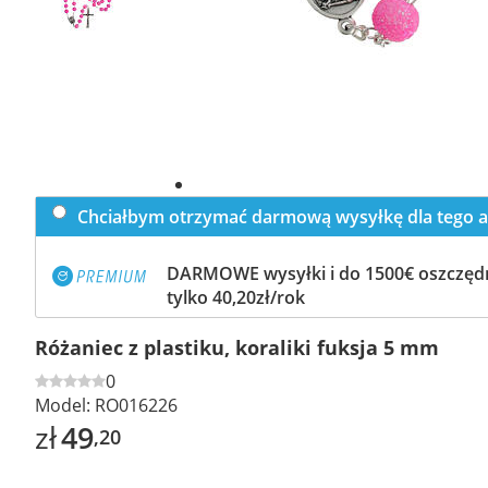
Chciałbym otrzymać darmową wysyłkę dla tego a
DARMOWE wysyłki i do 1500€ oszczędn
tylko 40,20zł/rok
Różaniec z plastiku, koraliki fuksja 5 mm
0
Model:
RO016226
zł
49
,20