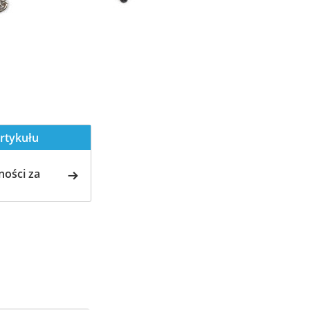
rtykułu
ości za