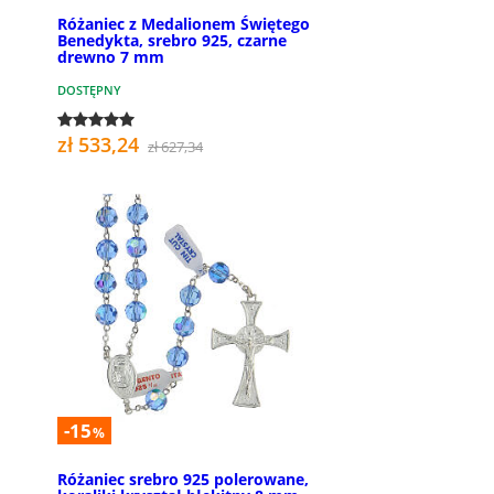
Różaniec z Medalionem Świętego
Benedykta, srebro 925, czarne
drewno 7 mm
DOSTĘPNY
zł 533,24
zł 627,34
-15
%
Różaniec srebro 925 polerowane,