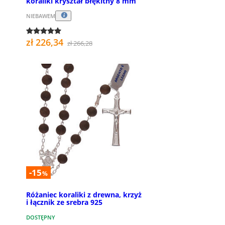
koraliki kryształ błękitny 8 mm
NIEBAWEM
zł 226,34
zł 266,28
-15
%
Różaniec koraliki z drewna, krzyż
i łącznik ze srebra 925
DOSTĘPNY