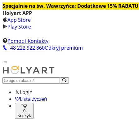
Specjalnie na św. Wawrzyńca
:
Dodatkowe 15% RABATU
Holyart APP
App Store
Play Store
Pomoc i Kontakty
+48 222 922 860
Odkryj premium
Login
Lista życzeń
0
Koszyk