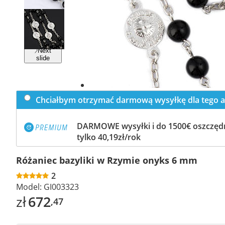
Previous
slide
Next
slide
Chciałbym otrzymać darmową wysyłkę dla tego a
DARMOWE wysyłki i do 1500€ oszczędn
tylko 40,19zł/rok
Różaniec bazyliki w Rzymie onyks 6 mm
2
Model:
GI003323
zł
672
,47