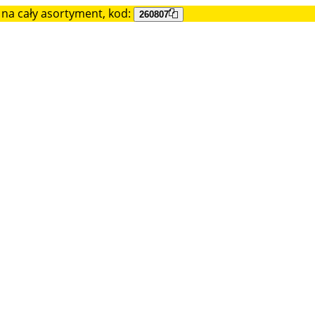
na cały asortyment, kod:
260807