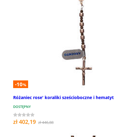
-10
%
Różaniec rose' koraliki sześcioboczne i hematyt
DOSTĘPNY
zł 402,19
zł 446,88