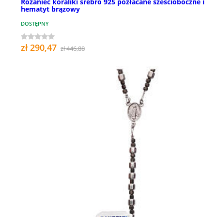
Różaniec koraliki srebro 925 pozłacane sześcioboczne i
hematyt brązowy
DOSTĘPNY
zł 290,47
zł 446,88