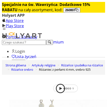
Specjalnie na św. Wawrzyńca
:
Dodatkowe 15%
RABATU
na cały asortyment, kod:
260807
Holyart APP
App Store
Play Store
Pomoc i Kontakty
+48 222 922 860
Odkryj premium
Login
Lista życzeń
Strona główna
Artykuły religijne
Różańce i pudełka na różańce
0
Różańce srebro
Różaniec z perłami 4 mm, srebro 925
Koszyk
VIDEO
1