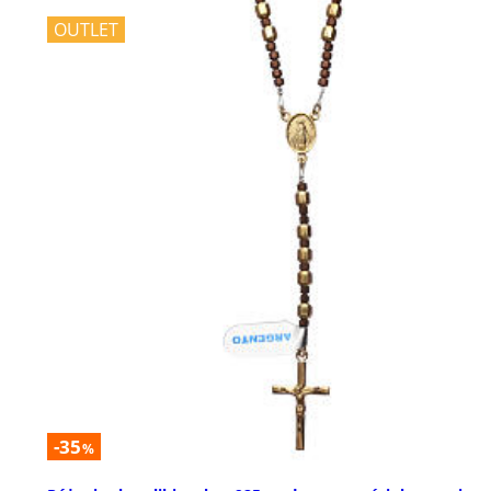
OUTLET
-35
%