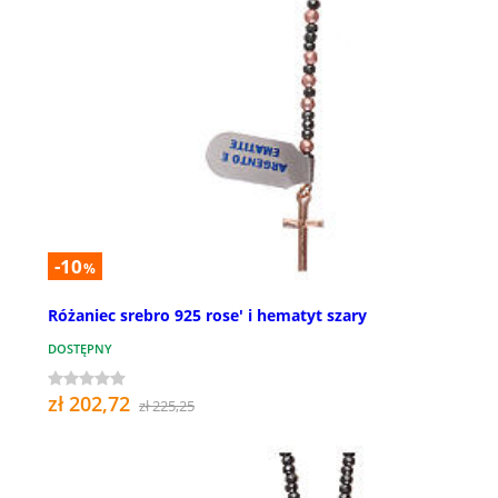
-10
%
Różaniec srebro 925 rose' i hematyt szary
DOSTĘPNY
zł 202,72
zł 225,25