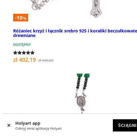
-10
%
Różaniec krzyż i łącznik srebro 925 i koraliki beczułkowat
drewniane
DOSTĘPNY
zł 402,19
zł 446,88
Holyart app
ŚCIĄGNI
Odkryj teraz aplikację Holyart