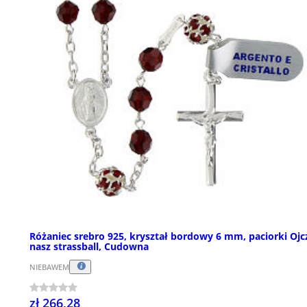
Różaniec srebro 925, kryształ bordowy 6 mm, paciorki Ojc
nasz strassball, Cudowna
NIEBAWEM
zł 266,28