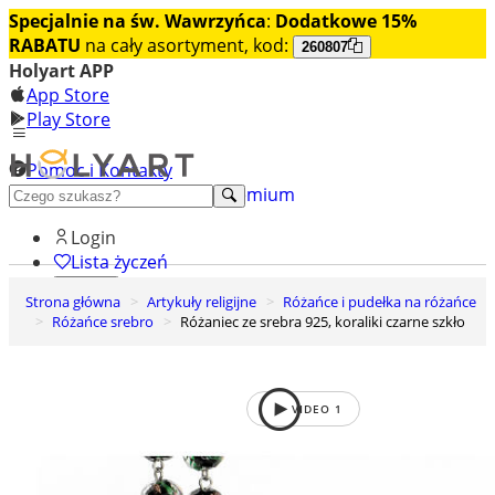
Specjalnie na św. Wawrzyńca
:
Dodatkowe 15%
RABATU
na cały asortyment, kod:
260807
Holyart APP
App Store
Play Store
Pomoc i Kontakty
+48 222 922 860
Odkryj premium
Login
Lista życzeń
Strona główna
Artykuły religijne
Różańce i pudełka na różańce
0
Różańce srebro
Różaniec ze srebra 925, koraliki czarne szkło
Koszyk
VIDEO
1