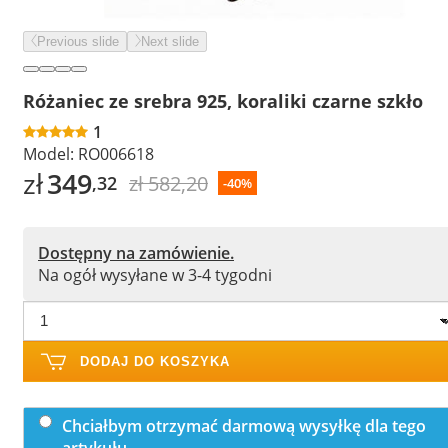
Previous slide
Next slide
Różaniec ze srebra 925, koraliki czarne szkło
1
Model:
RO006618
zł
349
zł 582,20
,32
-40%
Dostępny na zamówienie.
Na ogół wysyłane w 3-4 tygodni
DODAJ DO KOSZYKA
Chciałbym otrzymać darmową wysyłkę dla tego
artykułu