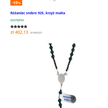
-10
%
Różaniec srebro 925, krzyż malta
DOSTĘPNY
zł 402,13
zł 446,81