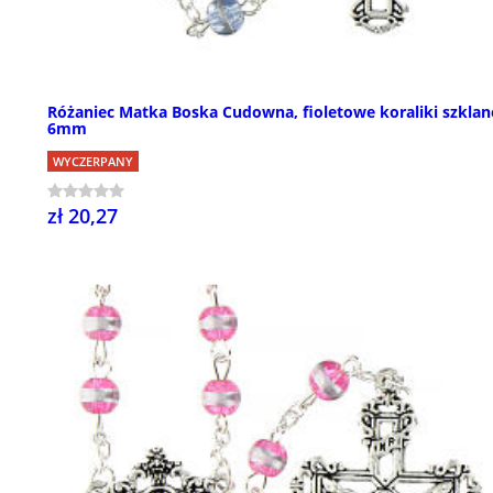
Różaniec Matka Boska Cudowna, fioletowe koraliki szklan
6mm
WYCZERPANY
zł 20,27