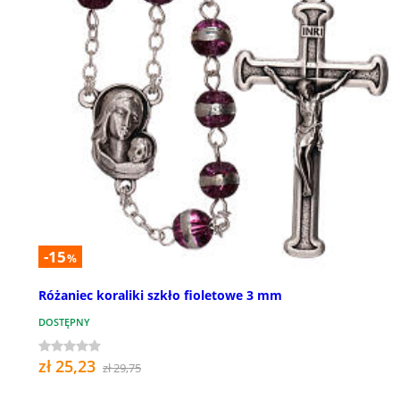
-15
%
Różaniec koraliki szkło fioletowe 3 mm
DOSTĘPNY
zł 25,23
zł 29,75