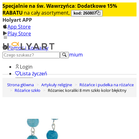
Specjalnie na św. Wawrzyńca
:
Dodatkowe 15%
RABATU
na cały asortyment,
kod: 260807
Holyart APP
App Store
Play Store
Pomoc i Kontakty
+48 222 922 860
Odkryj premium
Login
Lista życzeń
Strona główna
Artykuły religijne
Różańce i pudełka na różańce
0
Różańce szkło
Różaniec koraliki 8 mm szkło kolor błękitny
Koszyk