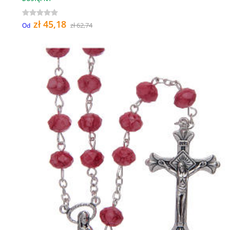
zł 45,18
zł 62,74
Od