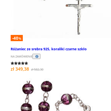
-40
%
Różaniec ze srebra 925, koraliki czarne szkło
NA ZAMÓWIENIE
zł 349,38
zł 582,30