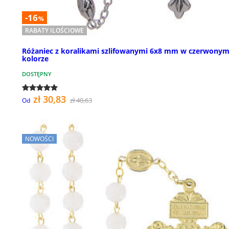
-16
%
RABATY ILOŚCIOWE
Różaniec z koralikami szlifowanymi 6x8 mm w czerwony
kolorze
DOSTĘPNY
zł 30,83
zł 40,63
Od
NOWOŚCI