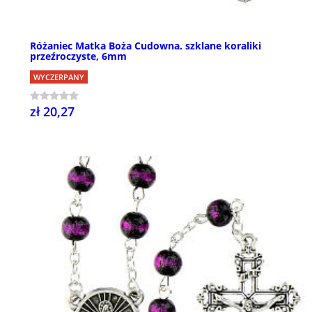
Różaniec Matka Boża Cudowna. szklane koraliki
przeźroczyste, 6mm
WYCZERPANY
zł 20,27