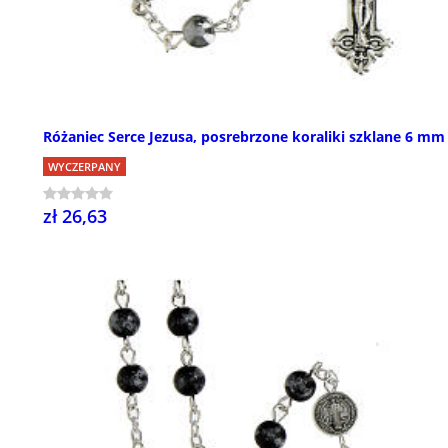
Różaniec Serce Jezusa, posrebrzone koraliki szklane 6 mm
WYCZERPANY
zł 26,63