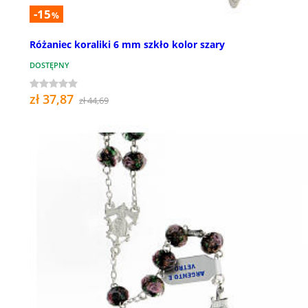
-15
%
Różaniec koraliki 6 mm szkło kolor szary
DOSTĘPNY
zł 37,87
zł 44,69