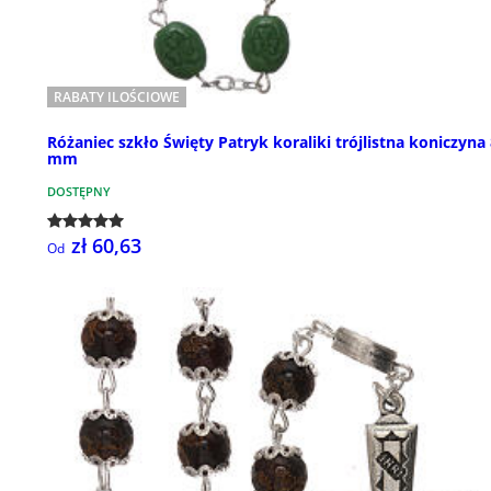
RABATY ILOŚCIOWE
Różaniec szkło Święty Patryk koraliki trójlistna koniczyna
mm
DOSTĘPNY
zł 60,63
Od