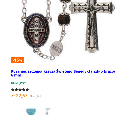
-15
%
Różaniec szczegół krzyża Świętego Benedykta szkło brąz
6 mm
DOSTĘPNY
zł 22,67
zł 26,68