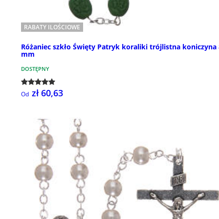
RABATY ILOŚCIOWE
Różaniec szkło Święty Patryk koraliki trójlistna koniczyna
mm
DOSTĘPNY
zł 60,63
Od