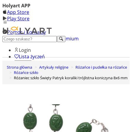
Holyart APP
App Store
Play Store
Pomoc i Kontakty
+48 222 922 860
Odkryj premium
Login
Lista życzeń
Strona główna
Artykuły religijne
Różańce i pudełka na różańce
0
Różańce szkło
Koszyk
Różaniec szkło Święty Patryk koraliki trójlistna koniczyna 8x6 mm