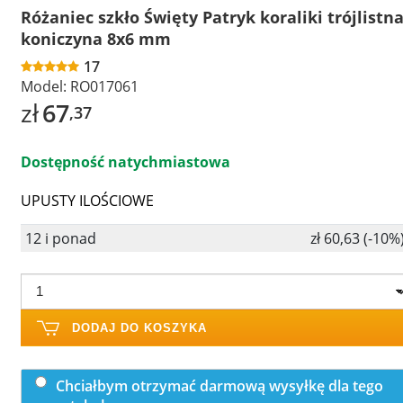
Różaniec szkło Święty Patryk koraliki trójlistn
koniczyna 8x6 mm
17
Model:
RO017061
zł
67
,37
Dostępność natychmiastowa
UPUSTY ILOŚCIOWE
12 i ponad
zł 60,63 (-10%
DODAJ DO KOSZYKA
Chciałbym otrzymać darmową wysyłkę dla tego