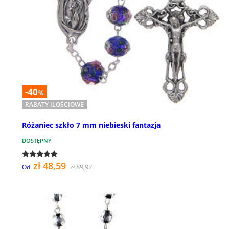
-40
%
RABATY ILOŚCIOWE
Różaniec szkło 7 mm niebieski fantazja
DOSTĘPNY
zł 48,59
zł 89,97
Od