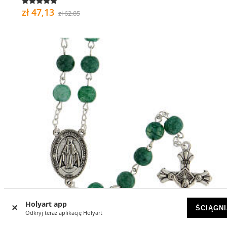
zł 47,13
zł 62,85
Holyart app
ŚCIĄGNI
Odkryj teraz aplikację Holyart