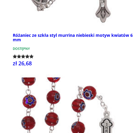
Różaniec ze szkła styl murrina niebieski motyw kwiatów 6
mm
DOSTĘPNY
zł 26,68