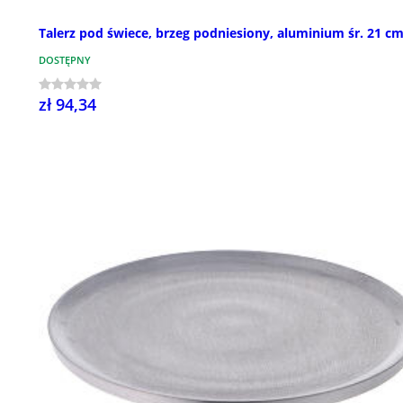
Talerz pod świece, brzeg podniesiony, aluminium śr. 21 c
DOSTĘPNY
zł 94,34