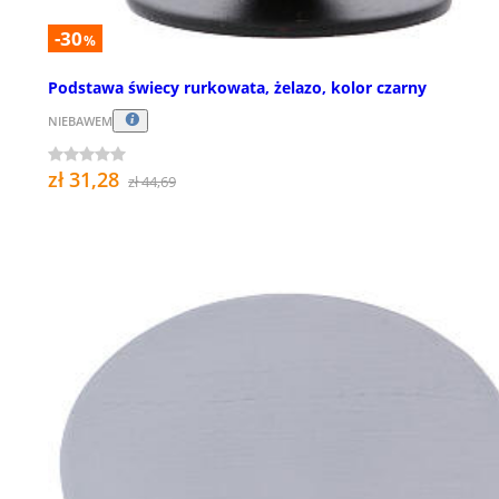
-30
%
Podstawa świecy rurkowata, żelazo, kolor czarny
NIEBAWEM
zł 31,28
zł 44,69