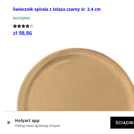
Świecznik spirala z żelaza czarny śr. 2.4 cm
DOSTĘPNY
zł 98,86
Holyart app
ŚCIĄGNI
Odkryj teraz aplikację Holyart