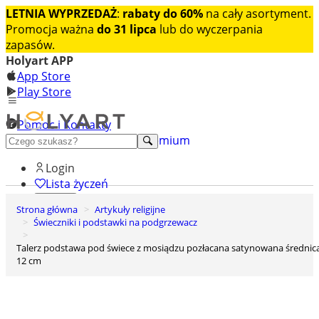
LETNIA WYPRZEDAŻ
:
rabaty do 60%
na cały asortyment.
Promocja ważna
do 31 lipca
lub do wyczerpania
zapasów.
Holyart APP
App Store
Play Store
Pomoc i Kontakty
+48 222 922 860
Odkryj premium
Login
Lista życzeń
Strona główna
Artykuły religijne
0
Świeczniki i podstawki na podgrzewacz
Koszyk
Talerz podstawa pod świece z mosiądzu pozłacana satynowana średnica
12 cm