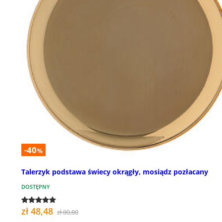
-40
%
Talerzyk podstawa świecy okrągły, mosiądz pozłacany
DOSTĘPNY
zł 48,48
zł 80,80