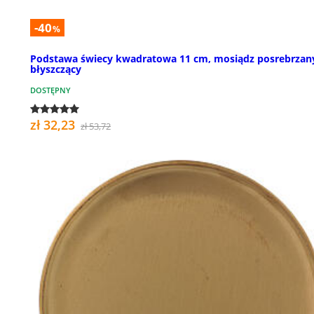
-40
%
Podstawa świecy kwadratowa 11 cm, mosiądz posrebrzan
błyszczący
DOSTĘPNY
zł 32,23
zł 53,72