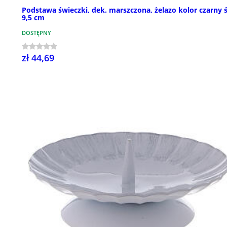
Podstawa świeczki, dek. marszczona, żelazo kolor czarny ś
9,5 cm
DOSTĘPNY
zł 44,69