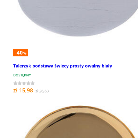
-40
%
Talerzyk podstawa świecy prosty owalny biały
DOSTĘPNY
zł 15,98
zł 26,63