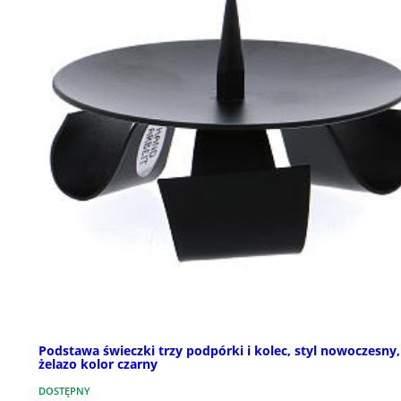
Podstawa świeczki trzy podpórki i kolec, styl nowoczesny,
żelazo kolor czarny
DOSTĘPNY