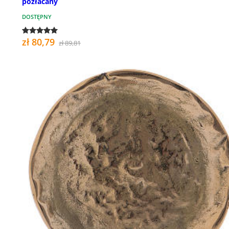
pozłacany
DOSTĘPNY
zł 80,79
zł 89,81