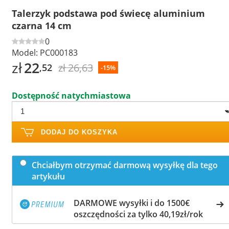
Talerzyk podstawa pod świecę aluminium
czarna 14 cm
0
Model:
PC000183
zł
22
zł 26,63
,52
-15%
Dostępność natychmiastowa
DODAJ DO KOSZYKA
Chciałbym otrzymać darmową wysyłkę dla tego
artykułu
DARMOWE wysyłki i do 1500€
oszczędności za tylko 40,19zł/rok