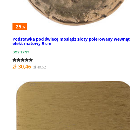
-25
%
Podstawka pod świecę mosiądz złoty polerowany wewnąt
efekt matowy 9 cm
DOSTĘPNY
zł 30,46
zł 40,62