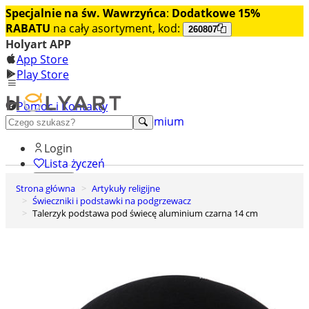
Specjalnie na św. Wawrzyńca
:
Dodatkowe 15%
RABATU
na cały asortyment, kod:
260807
Holyart APP
App Store
Play Store
Pomoc i Kontakty
+48 222 922 860
Odkryj premium
Login
Lista życzeń
Strona główna
Artykuły religijne
0
Świeczniki i podstawki na podgrzewacz
Koszyk
Talerzyk podstawa pod świecę aluminium czarna 14 cm