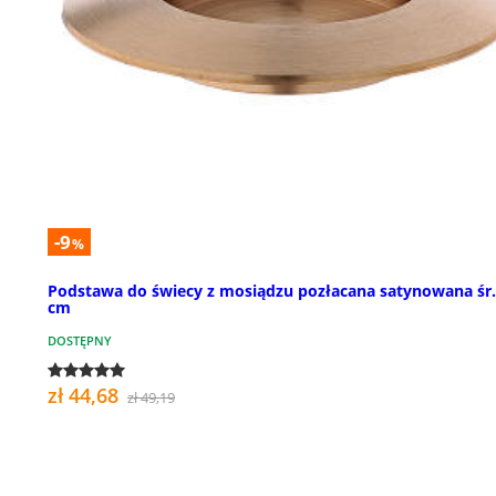
-9
%
Podstawa do świecy z mosiądzu pozłacana satynowana śr.
cm
DOSTĘPNY
zł 44,68
zł 49,19