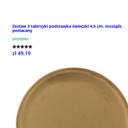
Zestaw 3 talerzyki podstawka świeczki 4,5 cm, mosiądz
pozłacany
DOSTĘPNY
zł 49,19