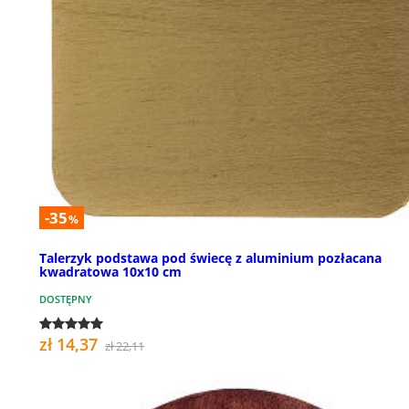
-35
%
Talerzyk podstawa pod świecę z aluminium pozłacana
kwadratowa 10x10 cm
DOSTĘPNY
zł 14,37
zł 22,11