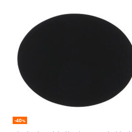
-40
%