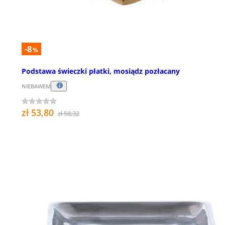
-8
%
Podstawa świeczki płatki, mosiądz pozłacany
NIEBAWEM
zł 53,80
zł 58,32