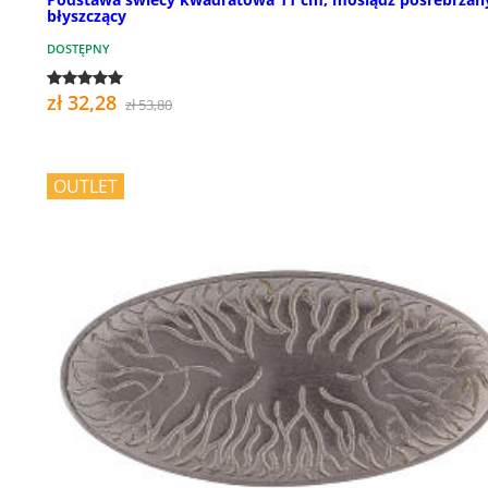
błyszczący
DOSTĘPNY
zł 32,28
zł 53,80
OUTLET