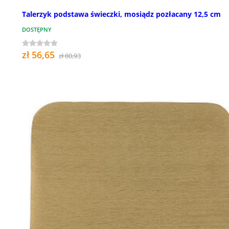
Talerzyk podstawa świeczki, mosiądz pozłacany 12,5 cm
DOSTĘPNY
zł 56,65
zł 80,93