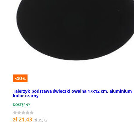
-40
%
Talerzyk podstawa świeczki owalna 17x12 cm, aluminium
kolor czarny
DOSTĘPNY
zł 21,43
zł 35,72