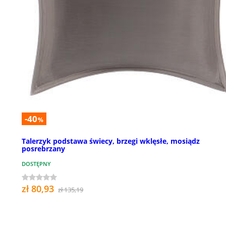
-40
%
Talerzyk podstawa świecy, brzegi wklęsłe, mosiądz
posrebrzany
DOSTĘPNY
zł 80,93
zł 135,19