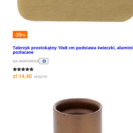
-35
%
Talerzyk prostokątny 10x8 cm podstawa świeczki, alumin
pozłacane
NA ZAMÓWIENIE
zł 14,40
zł 22,15