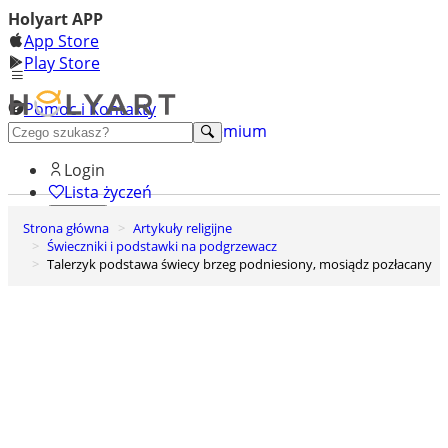
Holyart APP
App Store
Play Store
Pomoc i Kontakty
+48 222 922 860
Odkryj premium
Login
Lista życzeń
Strona główna
Artykuły religijne
0
Świeczniki i podstawki na podgrzewacz
Koszyk
Talerzyk podstawa świecy brzeg podniesiony, mosiądz pozłacany