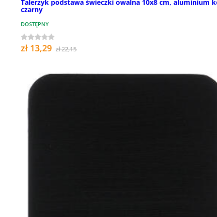
Talerzyk podstawa świeczki owalna 10x8 cm, aluminium k
czarny
DOSTĘPNY
zł 13,29
zł 22,15