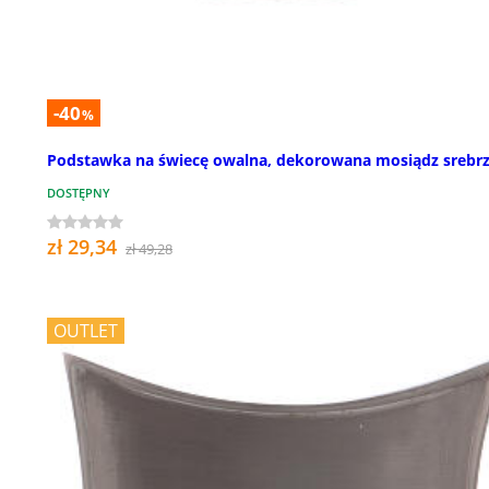
-40
%
Podstawka na świecę owalna, dekorowana mosiądz srebr
DOSTĘPNY
zł 29,34
zł 49,28
OUTLET