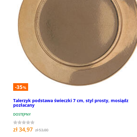
-35
%
Talerzyk podstawa świeczki 7 cm, styl prosty, mosiądz
pozłacany
DOSTĘPNY
zł 34,97
zł 53,80