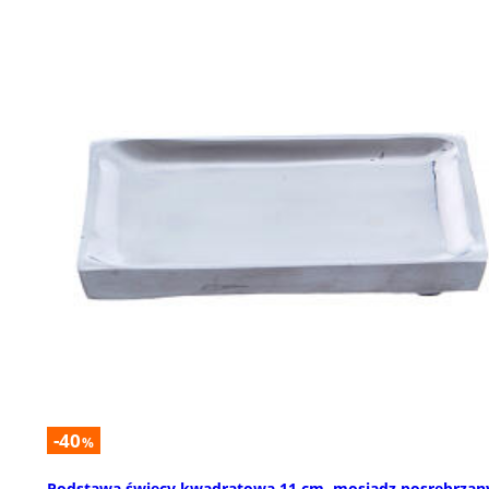
-40
%
Podstawa świecy kwadratowa 11 cm, mosiądz posrebrzan