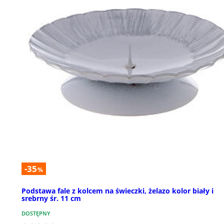
-35
%
Podstawa fale z kolcem na świeczki, żelazo kolor biały i
srebrny śr. 11 cm
DOSTĘPNY