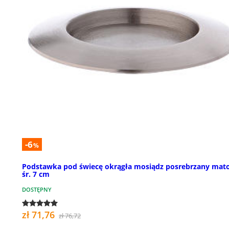
-6
%
Podstawka pod świecę okrągła mosiądz posrebrzany mat
śr. 7 cm
DOSTĘPNY
zł 71,76
zł 76,72