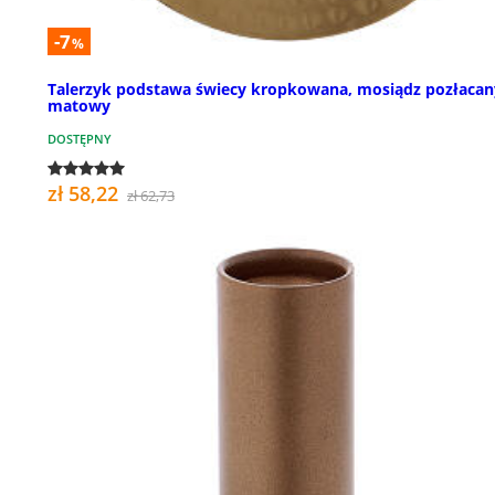
-7
%
Talerzyk podstawa świecy kropkowana, mosiądz pozłacan
matowy
DOSTĘPNY
zł 58,22
zł 62,73