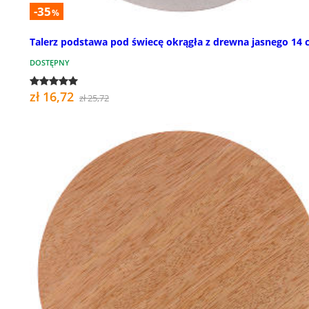
-35
%
Talerz podstawa pod świecę okrągła z drewna jasnego 14
DOSTĘPNY
zł 16,72
zł 25,72