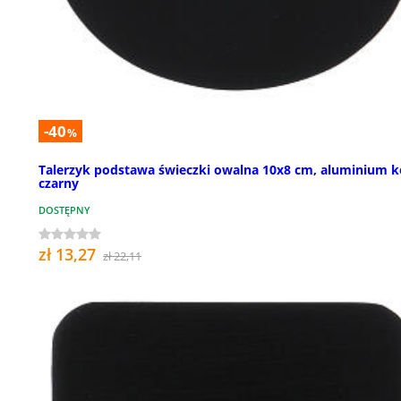
-40
%
Talerzyk podstawa świeczki owalna 10x8 cm, aluminium k
czarny
DOSTĘPNY
zł 13,27
zł 22,11