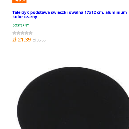
%
Talerzyk podstawa świeczki owalna 17x12 cm, aluminium
kolor czarny
DOSTĘPNY
zł 21,39
zł 35,65