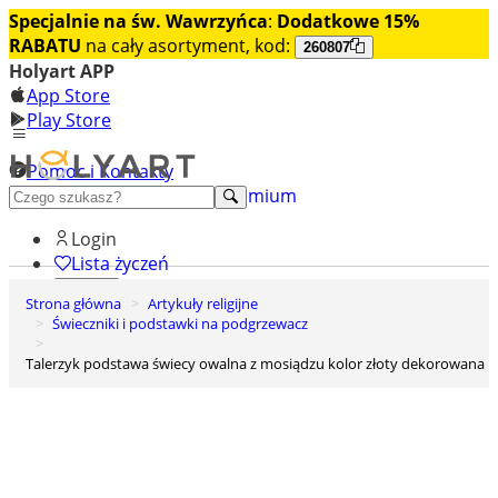
Specjalnie na św. Wawrzyńca
:
Dodatkowe 15%
RABATU
na cały asortyment, kod:
260807
Holyart APP
App Store
Play Store
Pomoc i Kontakty
+48 222 922 860
Odkryj premium
Login
Lista życzeń
Strona główna
Artykuły religijne
0
Świeczniki i podstawki na podgrzewacz
Koszyk
Talerzyk podstawa świecy owalna z mosiądzu kolor złoty dekorowana