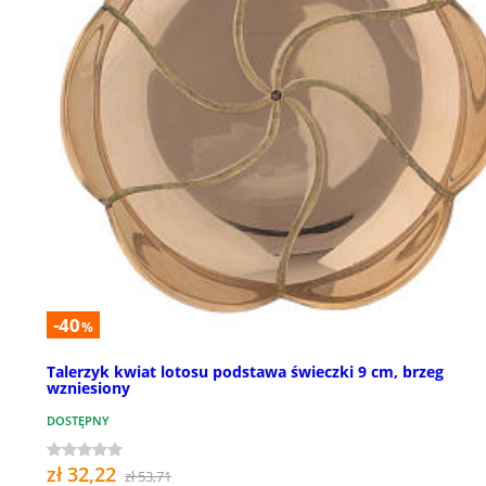
-40
%
Talerzyk kwiat lotosu podstawa świeczki 9 cm, brzeg
wzniesiony
DOSTĘPNY
zł 32,22
zł 53,71