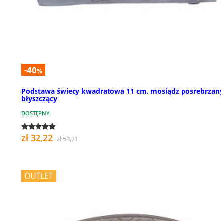
-40
%
Podstawa świecy kwadratowa 11 cm, mosiądz posrebrzan
błyszczący
DOSTĘPNY
zł 32,22
zł 53,71
OUTLET