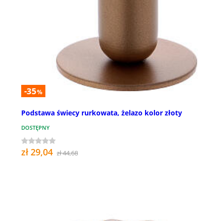
-35
%
Podstawa świecy rurkowata, żelazo kolor złoty
DOSTĘPNY
zł 29,04
zł 44,68