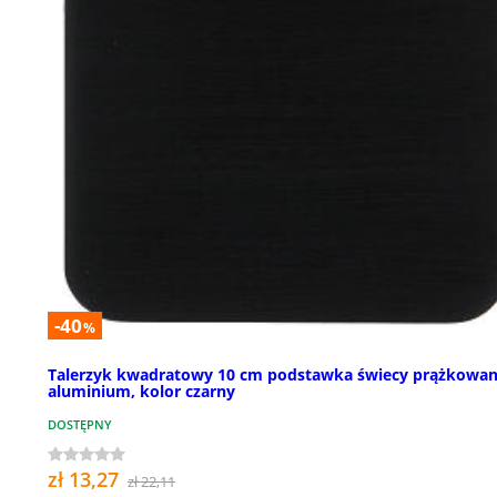
-40
%
Talerzyk kwadratowy 10 cm podstawka świecy prążkowan
aluminium, kolor czarny
DOSTĘPNY
zł 13,27
zł 22,11