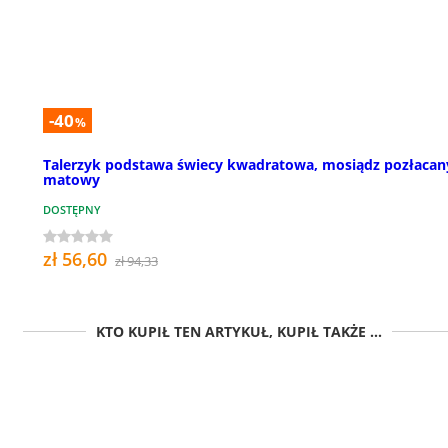
-40
%
Talerzyk podstawa świecy kwadratowa, mosiądz pozłacan
matowy
DOSTĘPNY
zł 56,60
zł 94,33
KTO KUPIŁ TEN ARTYKUŁ, KUPIŁ TAKŻE ...