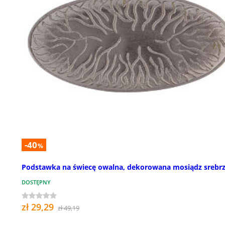
-40
%
Podstawka na świecę owalna, dekorowana mosiądz srebr
DOSTĘPNY
zł 29,29
zł 49,19