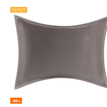
OUTLET
-40
%