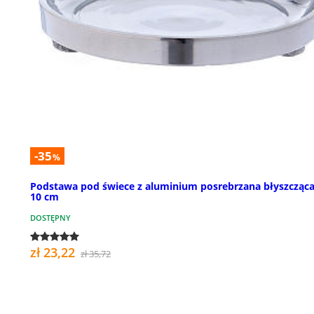
-35
%
Podstawa pod świece z aluminium posrebrzana błyszcząca 
10 cm
DOSTĘPNY
zł 23,22
zł 35,72