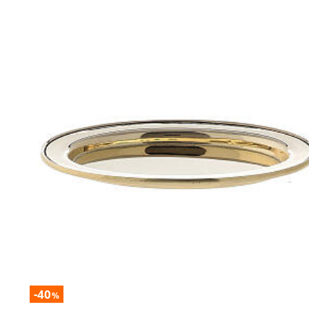
-40
%