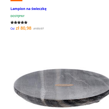
Lampion na świeczkę
DOSTĘPNY
zł 80,98
zł 89,97
Od