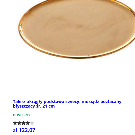
Talerz okrągły podstawa świecy, mosiądz pozłacany
błyszczący śr. 21 cm
DOSTĘPNY
zł 122,07