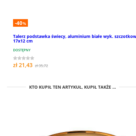
-40
%
Talerz podstawka świecy, aluminium białe wyk. szczotko
17x12 cm
DOSTĘPNY
zł 21,43
zł 35,72
KTO KUPIŁ TEN ARTYKUŁ, KUPIŁ TAKŻE ...