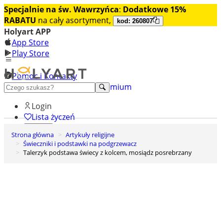
Specjalnie na św. Wawrzyńca
:
Dodatkowe 15%
RABATU
na cały asortyment,
kod: 260807
Holyart APP
App Store
Play Store
Pomoc i Kontakty
+48 222 922 860
Odkryj premium
Login
Lista życzeń
Strona główna
Artykuły religijne
0
Świeczniki i podstawki na podgrzewacz
Koszyk
Talerzyk podstawa świecy z kolcem, mosiądz posrebrzany