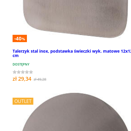
-40
%
Talerzyk stal inox, podstawka świeczki wyk. matowe 12x1
cm
DOSTĘPNY
zł 29,34
zł 49,28
OUTLET