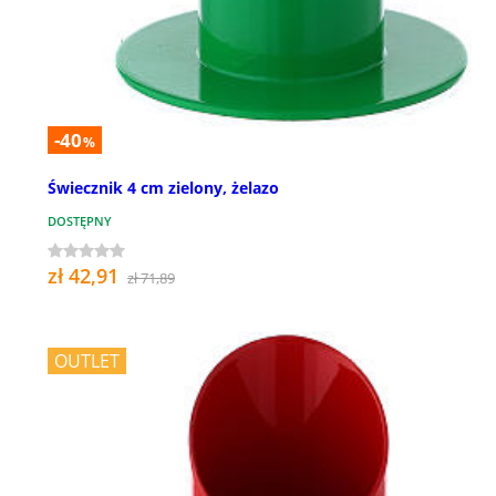
-40
%
Świecznik 4 cm zielony, żelazo
DOSTĘPNY
zł 42,91
zł 71,89
OUTLET