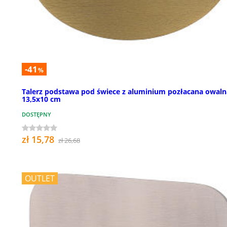
-41
%
Talerz podstawa pod świece z aluminium pozłacana owaln
13,5x10 cm
DOSTĘPNY
zł 15,78
zł 26,68
OUTLET