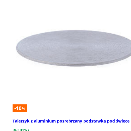
-10
%
Talerzyk z aluminium posrebrzany podstawka pod świece
DOSTĘPNY