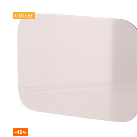
OUTLET
-40
%