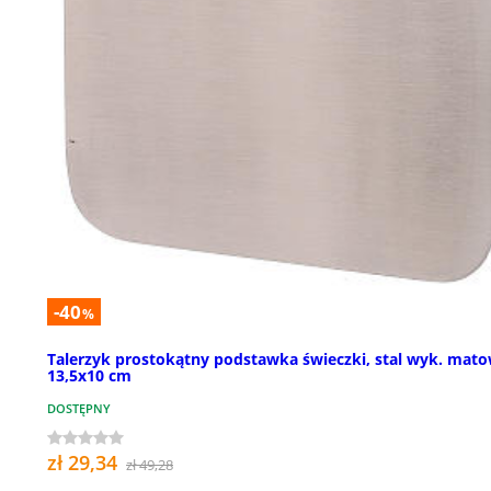
-40
%
Talerzyk prostokątny podstawka świeczki, stal wyk. mat
13,5x10 cm
DOSTĘPNY
zł 29,34
zł 49,28