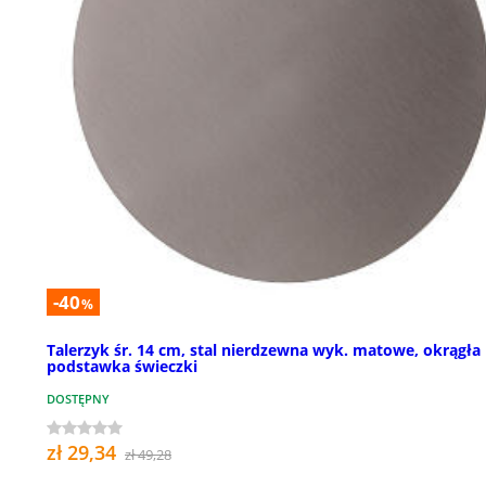
-40
%
Talerzyk śr. 14 cm, stal nierdzewna wyk. matowe, okrągła
podstawka świeczki
DOSTĘPNY
zł 29,34
zł 49,28