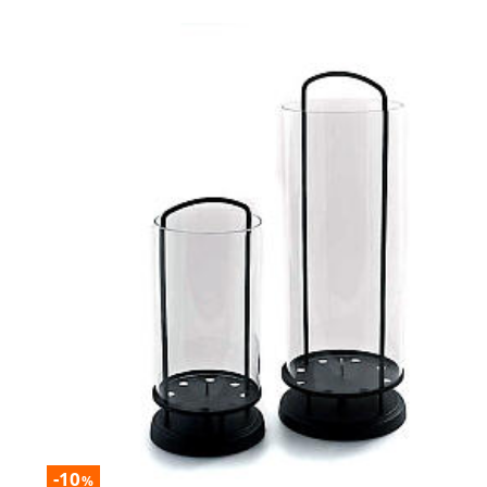
-10
%