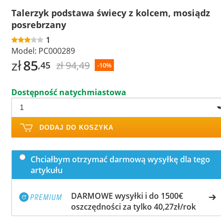
Talerzyk podstawa świecy z kolcem, mosiądz
posrebrzany
1
Model:
PC000289
zł
85
zł 94,49
,45
-10%
Dostępność natychmiastowa
DODAJ DO KOSZYKA
Chciałbym otrzymać darmową wysyłkę dla tego
artykułu
DARMOWE wysyłki i do 1500€
oszczędności za tylko 40,27zł/rok