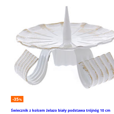
-35
%
Świecznik z kolcem żelazo biały podstawa trójnóg 10 cm