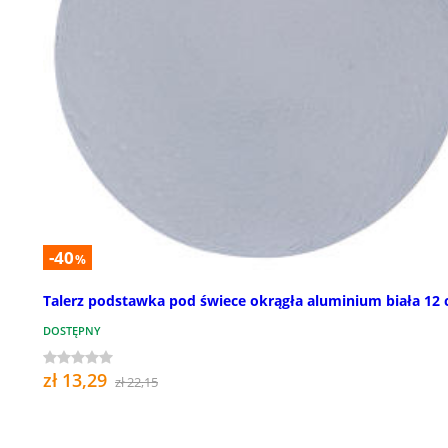
-40
%
Talerz podstawka pod świece okrągła aluminium biała 12
DOSTĘPNY
zł 13,29
zł 22,15