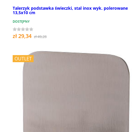
Talerzyk podstawka świeczki, stal inox wyk. polerowane
13,5x10 cm
DOSTĘPNY
zł 29,34
zł 49,28
OUTLET