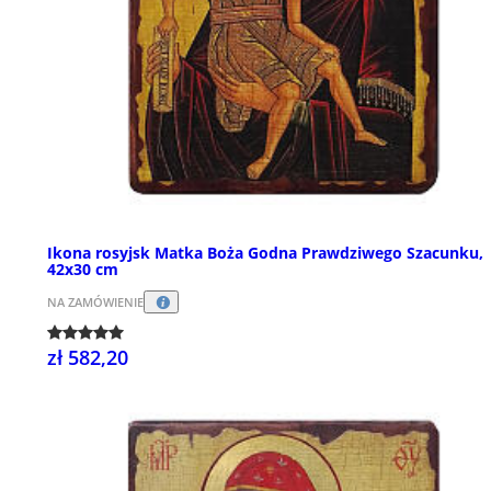
Ikona rosyjsk Matka Boża Godna Prawdziwego Szacunku,
42x30 cm
NA ZAMÓWIENIE
zł 582,20