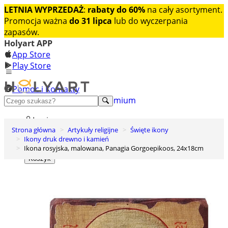
LETNIA WYPRZEDAŻ
:
rabaty do 60%
na cały asortyment.
Promocja ważna
do 31 lipca
lub do wyczerpania
zapasów.
Holyart APP
App Store
Play Store
Pomoc i Kontakty
+48 222 922 860
Odkryj premium
Login
Strona główna
Artykuły religijne
Święte ikony
Lista życzeń
Ikony druk drewno i kamień
Ikona rosyjska, malowana, Panagia Gorgoepikoos, 24x18cm
0
Koszyk