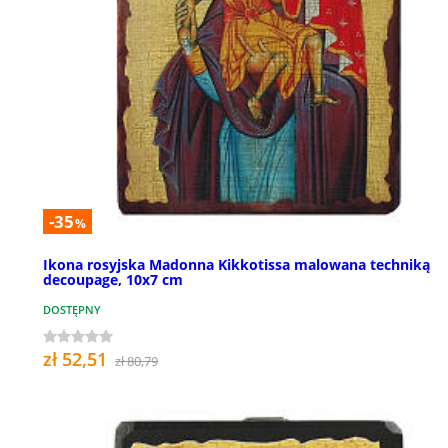
-35
%
Ikona rosyjska Madonna Kikkotissa malowana techniką
decoupage, 10x7 cm
DOSTĘPNY
zł 52,51
zł 80,79