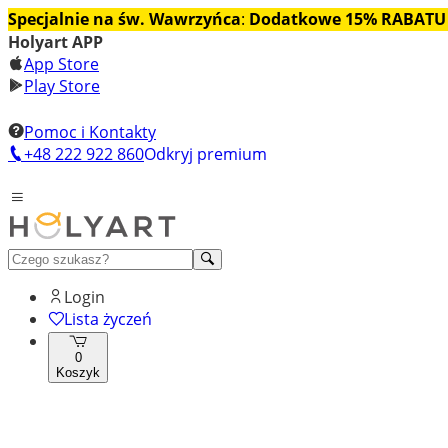
Specjalnie na św. Wawrzyńca
:
Dodatkowe 15% RABATU
Holyart APP
App Store
Play Store
Pomoc i Kontakty
+48 222 922 860
Odkryj premium
Login
Lista życzeń
0
Koszyk