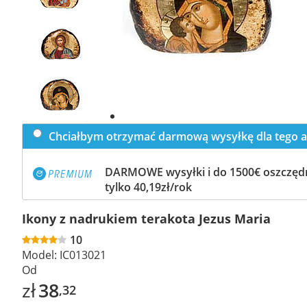
Previous
slide
Next
slide
Chciałbym otrzymać darmową wysyłkę dla tego a
DARMOWE wysyłki i do 1500€ oszczędn
tylko 40,19zł/rok
Ikony z nadrukiem terakota Jezus Maria
10
Model:
IC013021
Od
zł
38
,32