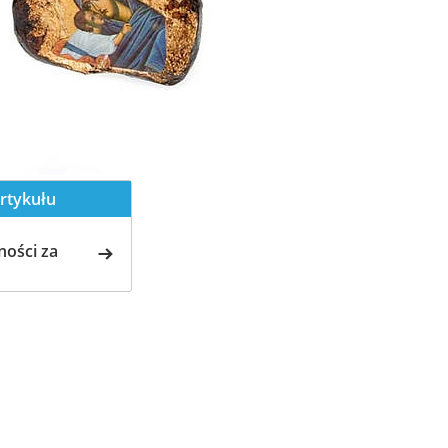
rtykułu
ości za