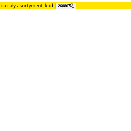
na cały asortyment, kod:
260807