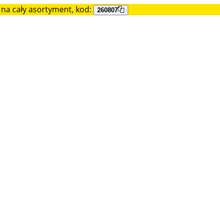
na cały asortyment, kod:
260807