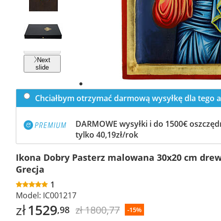
Previous
slide
Next
slide
Chciałbym otrzymać darmową wysyłkę dla tego a
DARMOWE wysyłki i do 1500€ oszczędn
tylko 40,19zł/rok
Ikona Dobry Pasterz malowana 30x20 cm drewn
Grecja
1
Model:
IC001217
zł
1529
zł 1800,77
,98
-15%