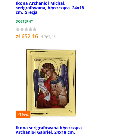
Ikona Archanioł Michał,
serigrafowana, błyszcząca, 24x18
cm, Grecja
DOSTĘPNY
zł 652,16
zł 767,25
-15
%
Ikona serigrafowana błyszcząca,
Archanioł Gabriel, 24x18 cm,