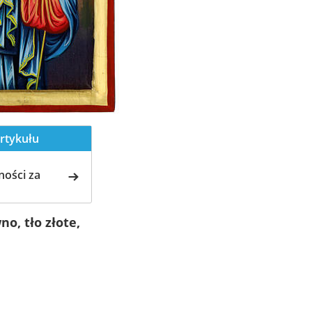
rtykułu
ości za
o, tło złote,