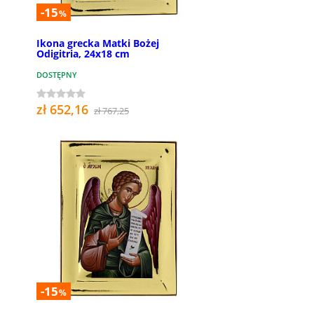
-15
%
Ikona grecka Matki Bożej
Odigitria, 24x18 cm
DOSTĘPNY
zł 652,16
zł 767,25
-15
%