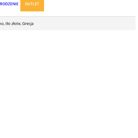
ARODZENIE
OUTLET
 tło złote, Grecja