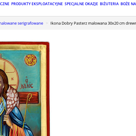
ICZNE
PRODUKTY EKSPLOATACYJNE
SPECJALNE OKAZJE
BIŻUTERIA
BOŻE N
 malowane serigrafowane
Ikona Dobry Pasterz malowana 30x20 cm drewno,