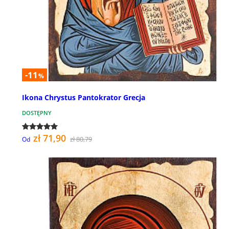
-11
%
Ikona Chrystus Pantokrator Grecja
DOSTĘPNY
zł 71,90
zł 80,79
Od