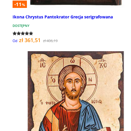
-11
%
Ikona Chrystus Pantokrator Grecja serigrafowana
DOSTĘPNY
zł 361,51
zł 406,19
Od