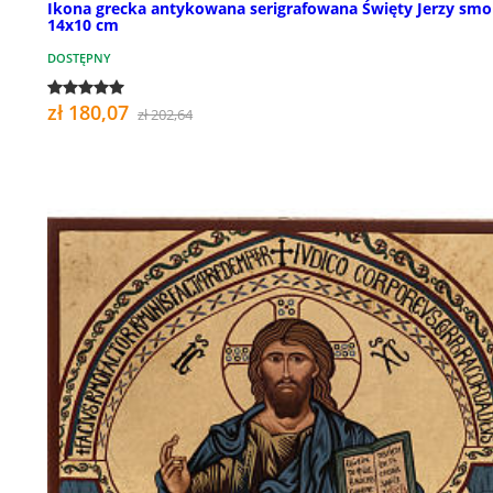
Ikona grecka antykowana serigrafowana Święty Jerzy smo
14x10 cm
DOSTĘPNY
zł 180,07
zł 202,64