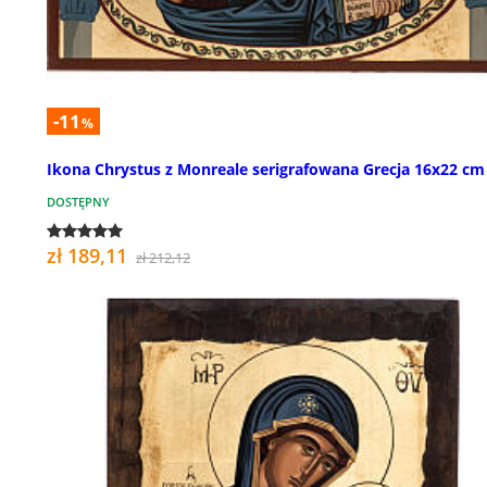
-11
%
Ikona Chrystus z Monreale serigrafowana Grecja 16x22 cm
DOSTĘPNY
zł 189,11
zł 212,12