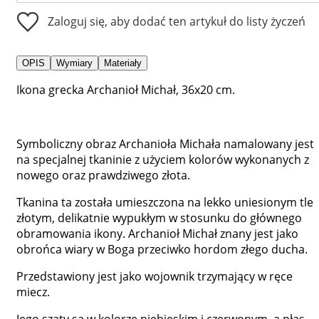
Zaloguj się, aby dodać ten artykuł do listy życzeń
OPIS
Wymiary
Materiały
Ikona grecka Archanioł Michał, 36x20 cm.
Symboliczny obraz Archanioła Michała namalowany jest
na specjalnej tkaninie z użyciem kolorów wykonanych z
nowego oraz prawdziwego złota.
Tkanina ta została umieszczona na lekko uniesionym tle
złotym, delikatnie wypukłym w stosunku do głównego
obramowania ikony. Archanioł Michał znany jest jako
obrońca wiary w Boga przeciwko hordom złego ducha.
Przedstawiony jest jako wojownik trzymający w ręce
miecz.
Jego szaty są w kolorze niebieskim i czerwonym, a płas...