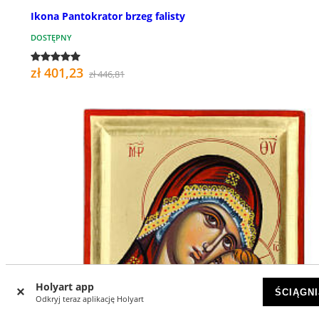
Ikona Pantokrator brzeg falisty
DOSTĘPNY
zł 401,23
zł 446,81
Holyart app
ŚCIĄGNI
Odkryj teraz aplikację Holyart