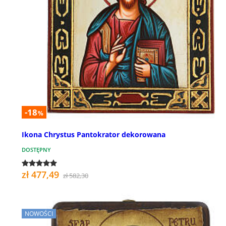
-18
%
Ikona Chrystus Pantokrator dekorowana
DOSTĘPNY
zł 477,49
zł 582,30
NOWOŚCI