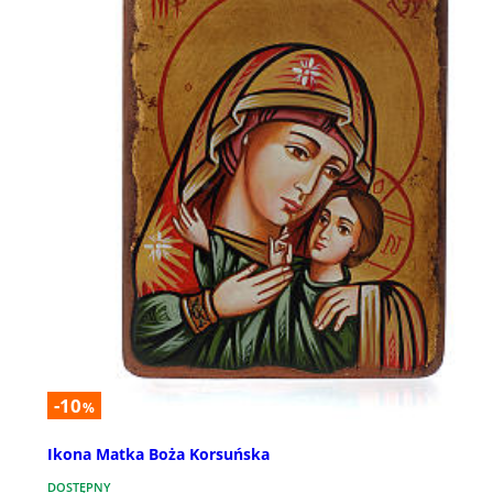
-10
%
Ikona Matka Boża Korsuńska
DOSTĘPNY