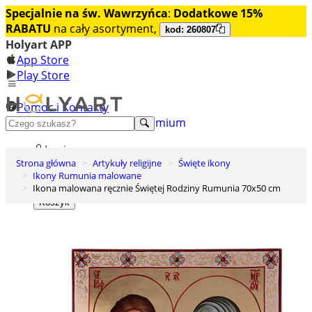
Specjalnie na św. Wawrzyńca
:
Dodatkowe 15%
RABATU
na cały asortyment,
kod: 260807
Holyart APP
App Store
Play Store
Pomoc i Kontakty
+48 222 922 860
Odkryj premium
Login
Strona główna
Artykuły religijne
Święte ikony
Lista życzeń
Ikony Rumunia malowane
Ikona malowana ręcznie Świętej Rodziny Rumunia 70x50 cm
0
Koszyk