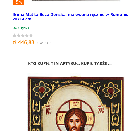
-9
%
Ikona Matka Boża Dońska, malowana ręcznie w Rumunii,
20x14 cm
DOSTĘPNY
zł 446,88
zł 492,02
KTO KUPIŁ TEN ARTYKUŁ, KUPIŁ TAKŻE ...