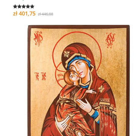
zł 401,75
zł 446,88