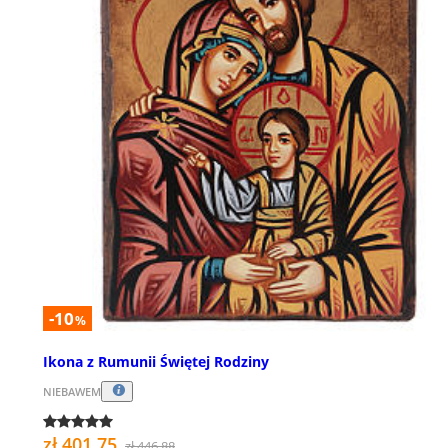
-10
%
Ikona z Rumunii Świętej Rodziny
NIEBAWEM
zł 401,75
zł 446,88