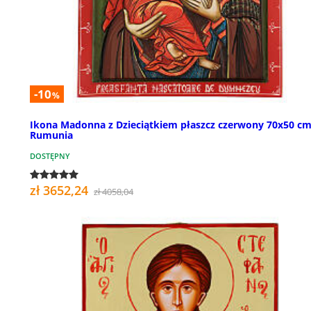
-10
%
Ikona Madonna z Dzieciątkiem płaszcz czerwony 70x50 c
Rumunia
DOSTĘPNY
zł 3652,24
zł 4058,04