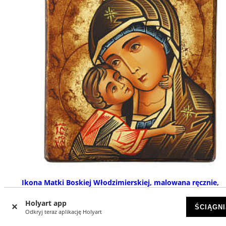
Ikona Matki Boskiej Włodzimierskiej, malowana ręcznie,
28x24 cm
Holyart app
DOSTĘPNY
ŚCIĄGNI
Odkryj teraz aplikację Holyart