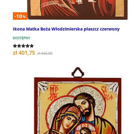
-10
%
Ikona Matka Boża Włodzimierska płaszcz czerwony
DOSTĘPNY
zł 401,75
zł 446,88