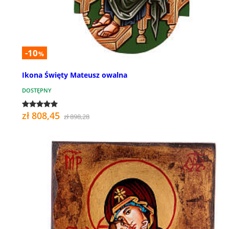
-10
%
Ikona Święty Mateusz owalna
DOSTĘPNY
zł 808,45
zł 898,28