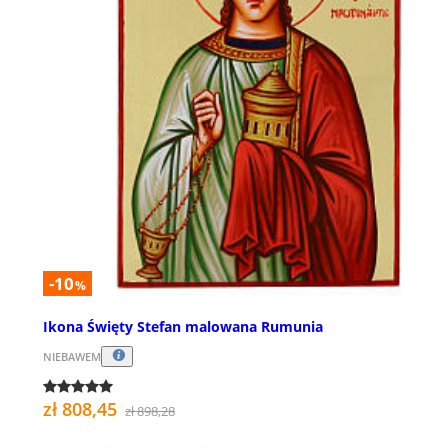
-10
%
Ikona Święty Stefan malowana Rumunia
NIEBAWEM
zł 808,45
zł 898,28