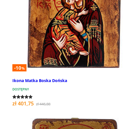
-10
%
Ikona Matka Boska Dońska
DOSTĘPNY
zł 401,75
zł 446,88