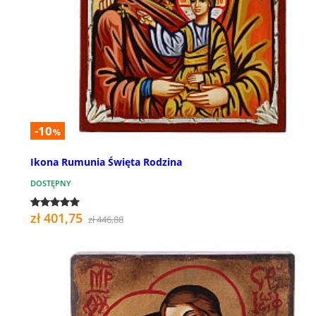
-10
%
Ikona Rumunia Święta Rodzina
DOSTĘPNY
zł 401,75
zł 446,88