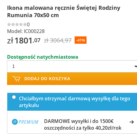
Ikona malowana ręcznie Świętej Rodziny
Rumunia 70x50 cm
0
Model:
IC000228
zł
1801
zł 3064,97
,07
-41%
Dostępność natychmiastowa
DODAJ DO KOSZYKA
Chciałbym otrzymać darmową wysyłkę dla tego
artykułu
DARMOWE wysyłki i do 1500€
oszczędności za tylko 40,20zł/rok