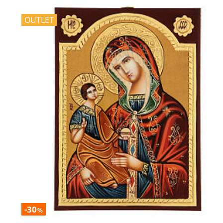
OUTLET
-30
%