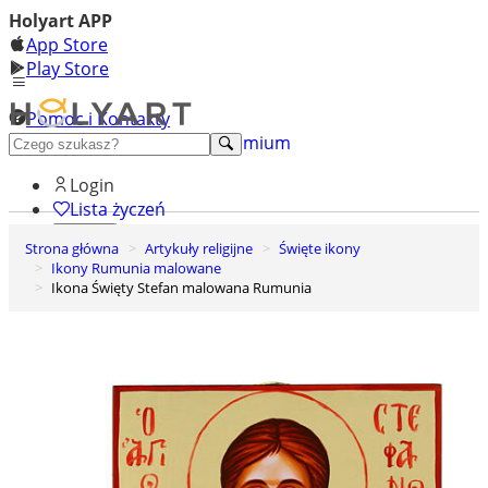
Holyart APP
App Store
Play Store
Pomoc i Kontakty
+48 222 922 860
Odkryj premium
Login
Lista życzeń
Strona główna
Artykuły religijne
Święte ikony
0
Ikony Rumunia malowane
Koszyk
Ikona Święty Stefan malowana Rumunia