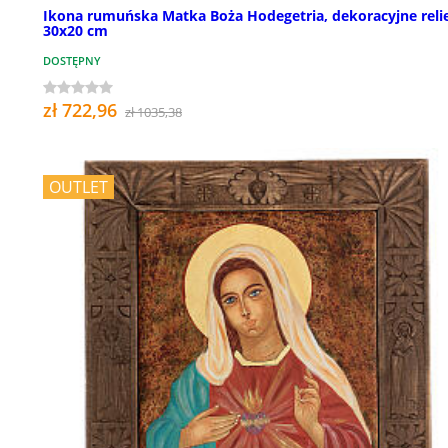
Ikona rumuńska Matka Boża Hodegetria, dekoracyjne relie
30x20 cm
DOSTĘPNY
zł 722,96
zł 1035,38
OUTLET