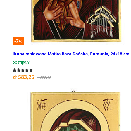
-7
%
Ikona malowana Matka Boża Dońska, Rumunia, 24x18 cm
DOSTĘPNY
zł 583,25
zł 628,46