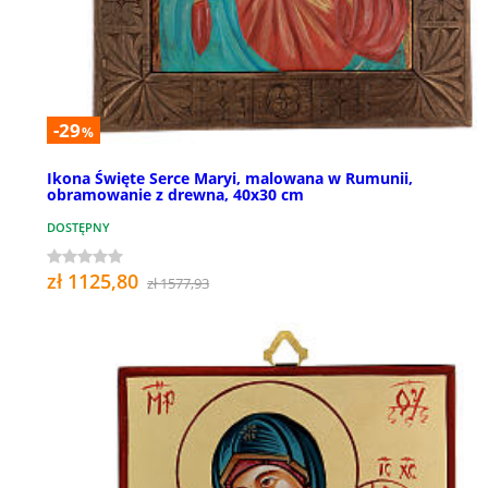
-29
%
Ikona Święte Serce Maryi, malowana w Rumunii,
obramowanie z drewna, 40x30 cm
DOSTĘPNY
zł 1125,80
zł 1577,93