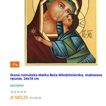
-7
%
Ikona rumuńska Matka Boża Włodzimierska, malowana
ręcznie, 24x18 cm
DOSTĘPNY
zł 583,25
zł 628,46