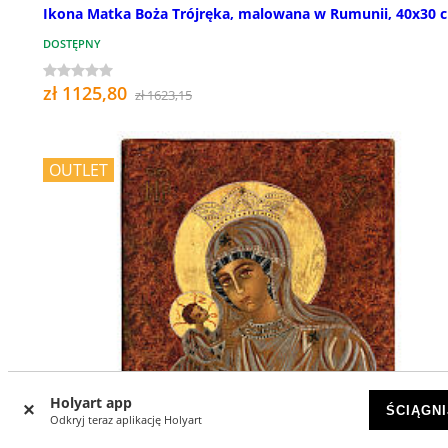
Ikona Matka Boża Trójręka, malowana w Rumunii, 40x30 
DOSTĘPNY
zł 1125,80
zł 1623,15
OUTLET
Holyart app
ŚCIĄGNI
Odkryj teraz aplikację Holyart