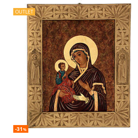
OUTLET
-31
%