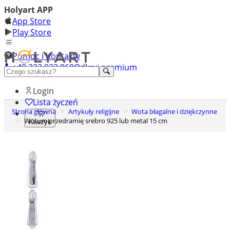
Holyart APP
App Store
Play Store
Pomoc i Kontakty
+48 222 922 860
Odkryj premium
Login
Lista życzeń
Strona główna
Artykuły religijne
Wota błagalne i dziękczynne
Wotum przedramię srebro 925 lub metal 15 cm
Koszyk