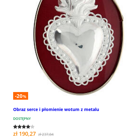
-20
%
Obraz serce i płomienie wotum z metalu
DOSTĘPNY
zł 190,27
zł 237,84