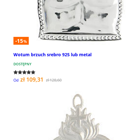
-15
%
Wotum brzuch srebro 925 lub metal
DOSTĘPNY
zł 109,31
zł 128,60
Od