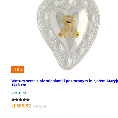
-10
%
Wotum serce z płomieniami i pozłacanym inicjałem Mary
14x8 cm
DOSTĘPNY
zł 605,32
zł 672,58