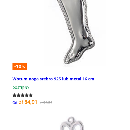
-10
%
Wotum noga srebro 925 lub metal 16 cm
DOSTĘPNY
zł 84,91
zł 94,34
Od