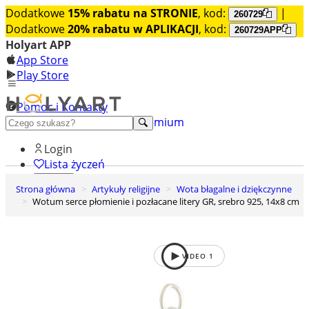
Dodatkowe
15% rabatu na STRONIE
, kod:
|
260729
Dodatkowe
20% rabatu w APLIKACJI
, kod:
260729APP
Holyart APP
App Store
Play Store
Pomoc i Kontakty
+48 222 922 860
Odkryj premium
Login
Lista życzeń
Strona główna
Artykuły religijne
Wota błagalne i dziękczynne
0
Wotum serce płomienie i pozłacane litery GR, srebro 925, 14x8 cm
Koszyk
VIDEO
1