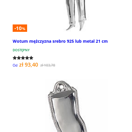
-10
%
Wotum mężczyzna srebro 925 lub metal 21 cm
DOSTĘPNY
zł 93,40
zł 103,78
Od