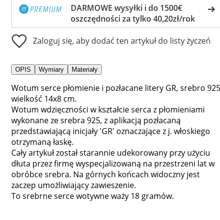
DARMOWE wysyłki i do 1500€
oszczędności za tylko 40,20zł/rok
Zaloguj się, aby dodać ten artykuł do listy życzeń
OPIS
Wymiary
Materiały
Wotum serce płomienie i pozłacane litery GR, srebro 925
wielkość 14x8 cm.
Wotum wdzięczności w kształcie serca z płomieniami
wykonane ze srebra 925, z aplikacją pozłacaną
przedstawiającą inicjały 'GR' oznaczające z j. włoskiego
otrzymaną łaskę.
Cały artykuł został starannie udekorowany przy użyciu
dłuta przez firmę wyspecjalizowaną na przestrzeni lat w
obróbce srebra. Na górnych końcach widoczny jest
zaczep umożliwiający zawieszenie.
To srebrne serce wotywne waży 18 gramów.