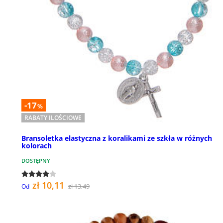
-17
%
RABATY ILOŚCIOWE
Bransoletka elastyczna z koralikami ze szkła w różnych
kolorach
DOSTĘPNY
zł 10,11
zł 13,49
Od