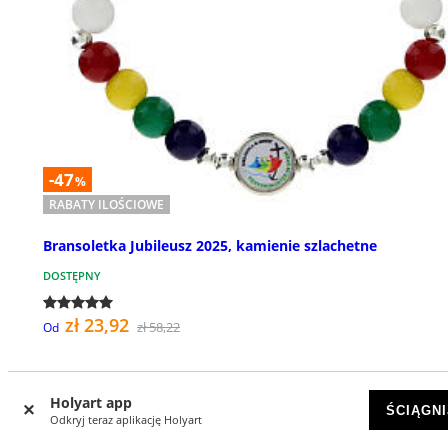
-47
%
RABATY ILOŚCIOWE
Bransoletka Jubileusz 2025, kamienie szlachetne
DOSTĘPNY
zł 23,92
zł 58,22
Od
Holyart app
ŚCIĄGNI
Odkryj teraz aplikację Holyart