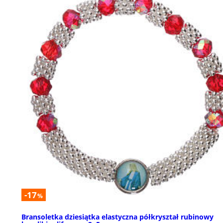
-17
%
Bransoletka dziesiątka elastyczna półkryształ rubinowy