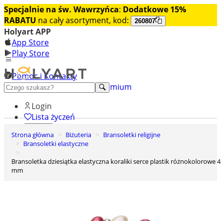
Specjalnie na św. Wawrzyńca
:
Dodatkowe 15%
RABATU
na cały asortyment, kod:
260807
Holyart APP
App Store
Play Store
Pomoc i Kontakty
+48 222 922 860
Odkryj premium
Login
Lista życzeń
Strona główna
Biżuteria
Bransoletki religijne
0
Bransoletki elastyczne
Koszyk
Bransoletka dziesiątka elastyczna koraliki serce plastik różnokolorowe 4
mm