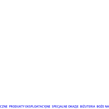
ICZNE
PRODUKTY EKSPLOATACYJNE
SPECJALNE OKAZJE
BIŻUTERIA
BOŻE N