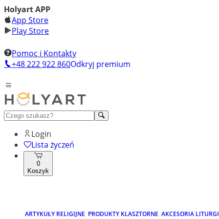
Holyart APP
App Store
Play Store
Pomoc i Kontakty
+48 222 922 860
Odkryj premium
Login
Lista życzeń
0
Koszyk
ARTYKUŁY RELIGIJNE
PRODUKTY KLASZTORNE
AKCESORIA LITURG