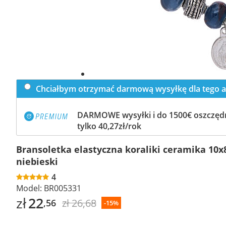
Chciałbym otrzymać darmową wysyłkę dla tego a
DARMOWE wysyłki i do 1500€ oszczędn
tylko 40,27zł/rok
Bransoletka elastyczna koraliki ceramika 10x
niebieski
4
Model:
BR005331
zł
22
zł 26,68
,56
-15%