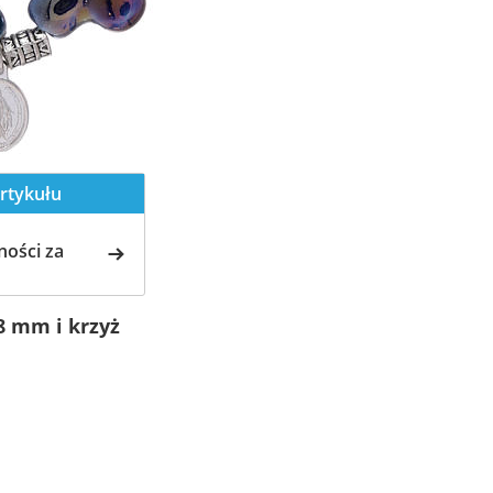
rtykułu
ości za
8 mm i krzyż