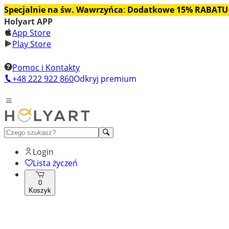
Specjalnie na św. Wawrzyńca
:
Dodatkowe 15% RABATU
Holyart APP
App Store
Play Store
Pomoc i Kontakty
+48 222 922 860
Odkryj premium
Login
Lista życzeń
0
Koszyk