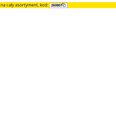
na cały asortyment, kod:
260807