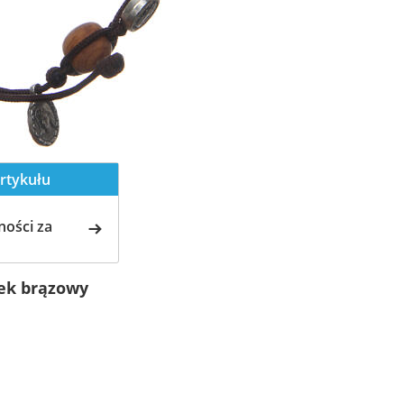
rtykułu
ości za
ek brązowy