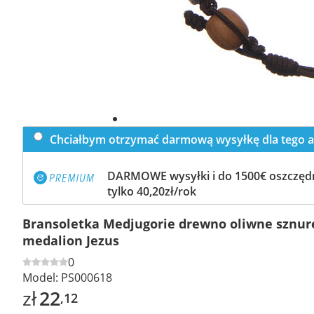
Chciałbym otrzymać darmową wysyłkę dla tego a
DARMOWE wysyłki i do 1500€ oszczędn
tylko 40,20zł/rok
Bransoletka Medjugorie drewno oliwne sznur
medalion Jezus
0
Model:
PS000618
zł
22
,12