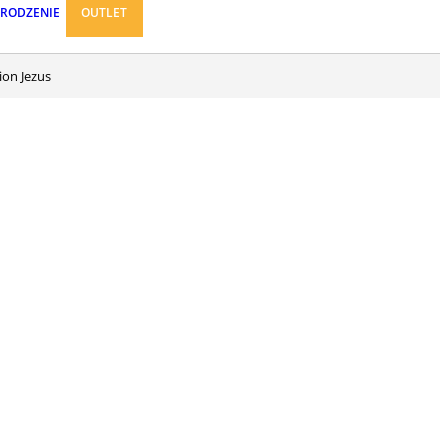
ARODZENIE
OUTLET
ion Jezus