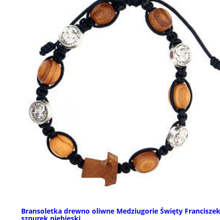
Bransoletka drewno oliwne Medziugorie Święty Francisze
sznurek niebieski