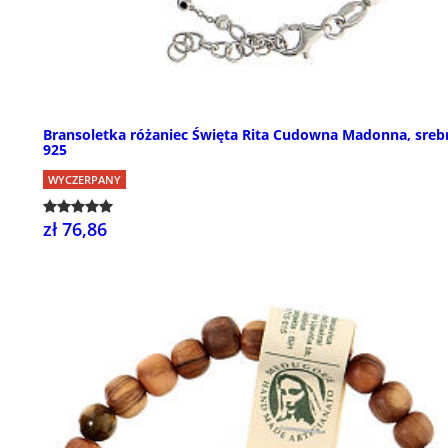
Bransoletka różaniec Święta Rita Cudowna Madonna, sreb
925
WYCZERPANY
zł 76,86