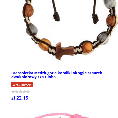
Bransoletka Medziugorie koraliki okrągłe sznurek
dwukolorowy Łza Hioba
WYCZERPANY
zł 22,15