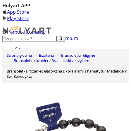
Holyart APP
App Store
Play Store
Pomoc i Kontakty
+48 222 922 860
Odkryj premium
Login
Strona główna
Biżuteria
Bransoletki religijne
Lista życzeń
Bransoletki różaniec i Bransoletki z krzyżem
0
Bransoletka różaniec elastyczna z koralikami z hematytu i Medalikiem
Koszyk
Św. Benedykta