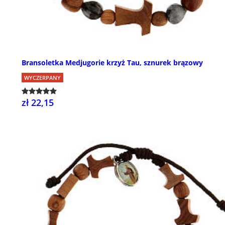
Bransoletka Medjugorie krzyż Tau, sznurek brązowy
WYCZERPANY
zł 22,15