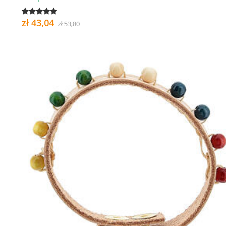
zł 43,04
zł 53,80