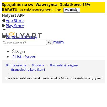
Specjalnie na św. Wawrzyńca
:
Dodatkowe 15%
RABATU
na cały asortyment, kod:
260807
Holyart APP
App Store
Play Store
Pomoc i Kontakty
+48 222 922 860
Odkryj premium
Login
Lista życzeń
Strona główna
Biżuteria
Bransoletki religijne
0
Bransoletki z koralikami
Koszyk
Biała bransoletka z pereł 8 mm ze szkła Murano ze złotym krzyżykiem