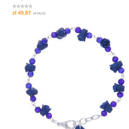
zł 49,87
zł 76,72