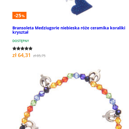
-25
%
Bransoleta Medziugorie niebieska róże ceramika koraliki
kryształ
DOSTĘPNY
zł 64,31
zł 85,75