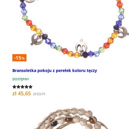
-15
%
Bransoletka pokoju z perełek koloru tęczy
DOSTĘPNY
zł 45,65
zł 53,71