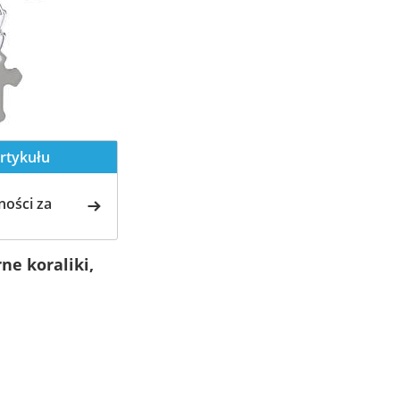
rtykułu
ości za
ne koraliki,