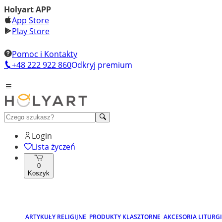
Holyart APP
App Store
Play Store
Pomoc i Kontakty
+48 222 922 860
Odkryj premium
Login
Lista życzeń
0
Koszyk
ARTYKUŁY RELIGIJNE
PRODUKTY KLASZTORNE
AKCESORIA LITURG