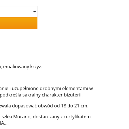
i, emaliowany krzyż.
wanie i uzupełnione drobnymi elementami w
dkreśla sakralny charakter biżuterii.
pozwala dopasować obwód od 18 do 21 cm.
 szkła Murano, dostarczany z certyfikatem
A....