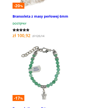
-20
%
Bransoleta z masy perłowej 6mm
DOSTĘPNY
zł 100,92
zł 126,14
-17
%