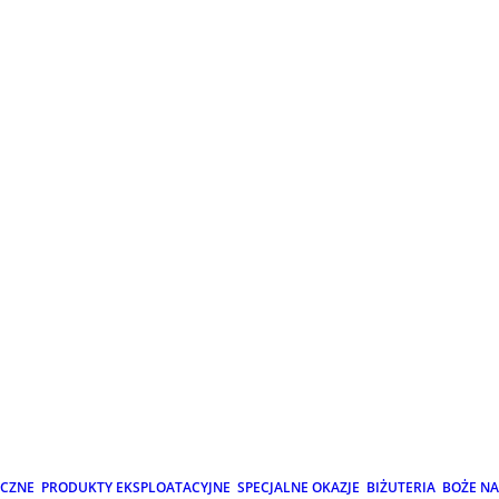
ICZNE
PRODUKTY EKSPLOATACYJNE
SPECJALNE OKAZJE
BIŻUTERIA
BOŻE N