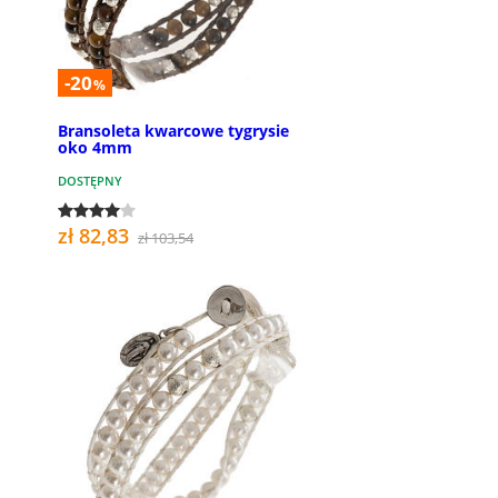
-20
%
Bransoleta kwarcowe tygrysie
oko 4mm
DOSTĘPNY
zł 82,83
zł 103,54