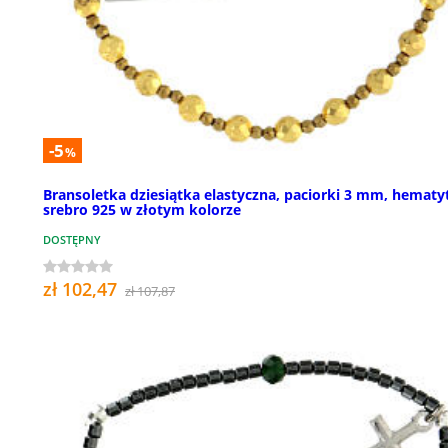
-5
%
Bransoletka dziesiątka elastyczna, paciorki 3 mm, hematyt
srebro 925 w złotym kolorze
DOSTĘPNY
zł 102,47
zł 107,87