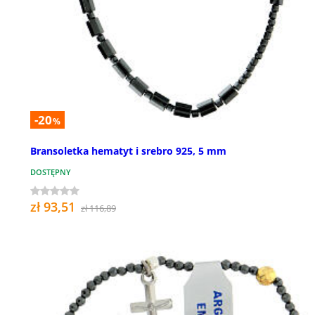
-20
%
Bransoletka hematyt i srebro 925, 5 mm
DOSTĘPNY
zł 93,51
zł 116,89