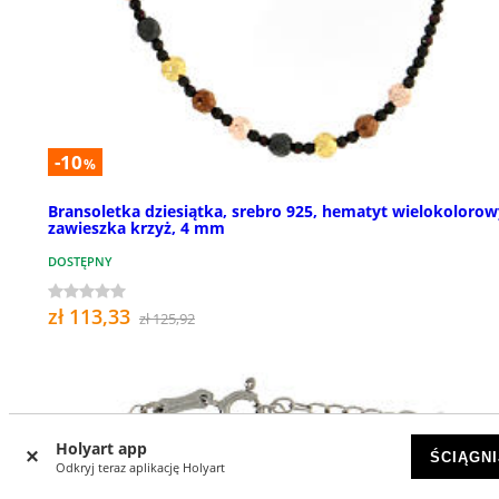
-10
%
Bransoletka dziesiątka, srebro 925, hematyt wielokolorow
zawieszka krzyż, 4 mm
DOSTĘPNY
zł 113,33
zł 125,92
Holyart app
ŚCIĄGNI
Odkryj teraz aplikację Holyart