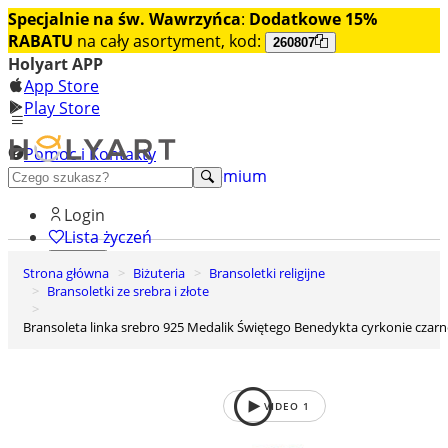
Specjalnie na św. Wawrzyńca
:
Dodatkowe 15%
RABATU
na cały asortyment, kod:
260807
Holyart APP
App Store
Play Store
Pomoc i Kontakty
+48 222 922 860
Odkryj premium
Login
Lista życzeń
Strona główna
Biżuteria
Bransoletki religijne
0
Bransoletki ze srebra i złote
Koszyk
Bransoleta linka srebro 925 Medalik Świętego Benedykta cyrkonie czarn
VIDEO
1