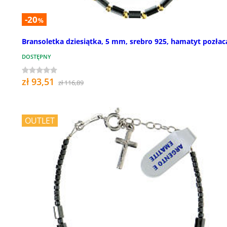
-20
%
Bransoletka dziesiątka, 5 mm, srebro 925, hamatyt pozła
DOSTĘPNY
zł 93,51
zł 116,89
OUTLET