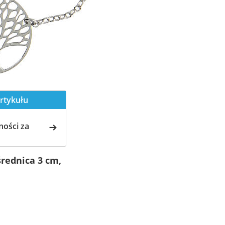
rtykułu
ości za
średnica 3 cm,