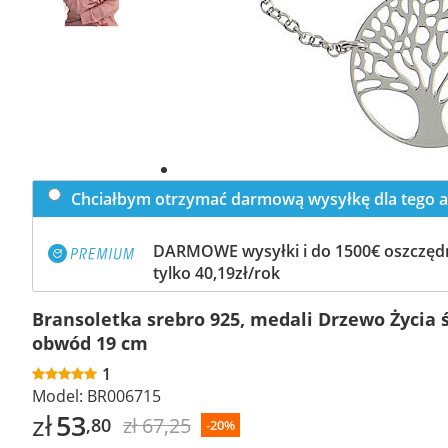
Chciałbym otrzymać darmową wysyłkę dla tego a
DARMOWE wysyłki i do 1500€ oszczędn
tylko 40,19zł/rok
Bransoletka srebro 925, medali Drzewo Życia 
obwód 19 cm
1
Model:
BR006715
zł
53
zł 67,25
,80
-20%