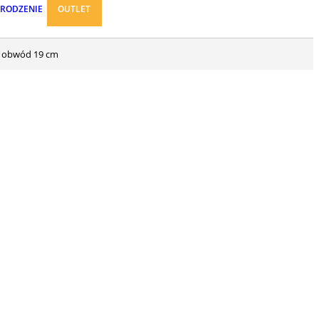
ARODZENIE
OUTLET
m, obwód 19 cm