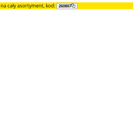
na cały asortyment, kod:
260807