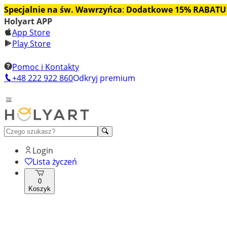
Specjalnie na św. Wawrzyńca
:
Dodatkowe 15% RABATU
Holyart APP
App Store
Play Store
Pomoc i Kontakty
+48 222 922 860
Odkryj premium
Login
Lista życzeń
0
Koszyk