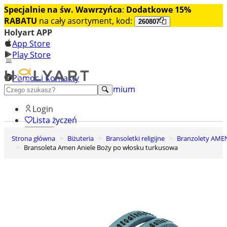
Specjalnie na św. Wawrzyńca
:
Dodatkowe 15%
RABATU
na cały asortyment, kod:
260807
Holyart APP
App Store
Play Store
Pomoc i Kontakty
+48 222 922 860
Odkryj premium
Login
Lista życzeń
Strona główna
Biżuteria
Bransoletki religijne
Branzolety AME
0
Bransoleta Amen Aniele Boży po włosku turkusowa
Koszyk