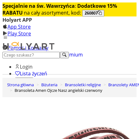
Specjalnie na św. Wawrzyńca
:
Dodatkowe 15%
RABATU
na cały asortyment, kod:
260807
Holyart APP
App Store
Play Store
Pomoc i Kontakty
+48 222 922 860
Odkryj premium
Login
Lista życzeń
Strona główna
Biżuteria
Bransoletki religijne
Branzolety AME
0
Bransoleta Amen Ojcze Nasz angielski czerwony
Koszyk