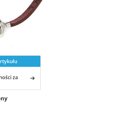
rtykułu
ości za
ony