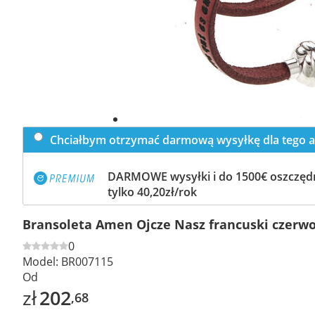
Chciałbym otrzymać darmową wysyłkę dla tego a
DARMOWE wysyłki i do 1500€ oszczędn
tylko 40,20zł/rok
Bransoleta Amen Ojcze Nasz francuski czerw
0
Model:
BR007115
Od
zł
202
,68