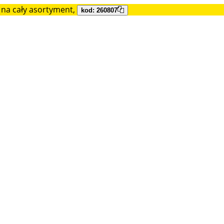
na cały asortyment,
kod: 260807