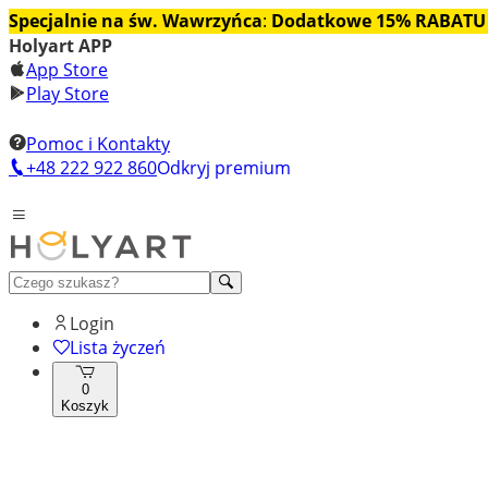
Specjalnie na św. Wawrzyńca
:
Dodatkowe 15% RABATU
Holyart APP
App Store
Play Store
Pomoc i Kontakty
+48 222 922 860
Odkryj premium
Login
Lista życzeń
0
Koszyk