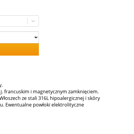
y.
w j. francuskim i magnetycznym zamknięciem.
oszech ze stali 316L hipoalergicznej i skóry
iu. Ewentualne powłoki elektrolityczne