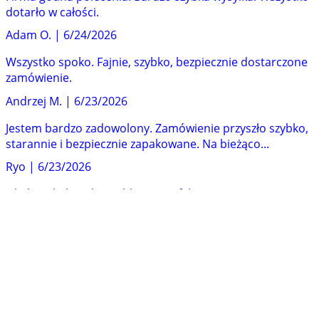
dotarło w całości.
Adam O.
|
6/24/2026
Wszystko spoko. Fajnie, szybko, bezpiecznie dostarczone
zamówienie.
Andrzej M.
|
6/23/2026
Jestem bardzo zadowolony. Zamówienie przyszło szybko,
starannie i bezpiecznie zapakowane. Na bieżąco...
Ryo
|
6/23/2026
Obsługa była miła, szybka i satysfakcjonująca. Jestem
zadowolony z obsługi i zakupów w Holy Art. Obsługa...
Grzegorz
|
6/19/2026
Profesjonalna i miła obskuga
Andrzej
|
6/17/2026
Profesjonalna obsługa. Dobrze zabezpieczona przesyłka.