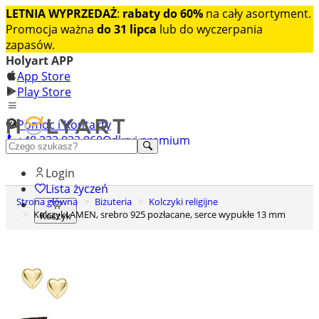
LETNIA WYPRZEDAŻ
:
rabaty do 60%
na cały asortyment.
Promocja ważna
do 31 lipca
lub do wyczerpania
zapasów.
Holyart APP
App Store
Play Store
Pomoc i Kontakty
+48 222 922 860
Odkryj premium
Login
Lista życzeń
Strona główna
Biżuteria
Kolczyki religijne
Kolczyki AMEN, srebro 925 pozłacane, serce wypukłe 13 mm
Koszyk