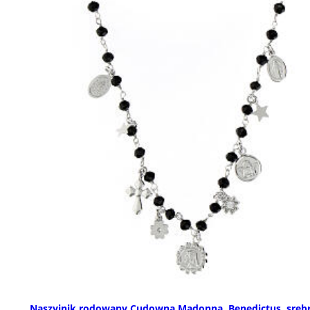
Naszyjnik rodowany Cudowna Madonna, Benedictus, sreb