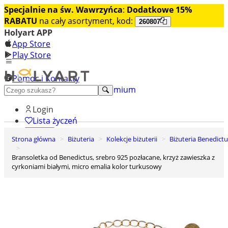
Specjalnie na św. Wawrzyńca
:
Dodatkowe 15%
RABATU
na cały asortyment, kod:
260807
Holyart APP
App Store
Play Store
Pomoc i Kontakty
+48 222 922 860
Odkryj premium
Login
Lista życzeń
Strona główna
Biżuteria
Kolekcje biżuterii
Biżuteria Benedict
0
Koszyk
Bransoletka od Benedictus, srebro 925 pozłacane, krzyż zawieszka z
cyrkoniami białymi, micro emalia kolor turkusowy