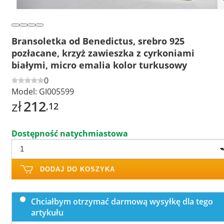
Bransoletka od Benedictus, srebro 925
pozłacane, krzyż zawieszka z cyrkoniami
białymi, micro emalia kolor turkusowy
0
Model:
GI005599
zł
212
,12
Dostępność natychmiastowa
DODAJ DO KOSZYKA
Chciałbym otrzymać darmową wysyłkę dla tego
artykułu