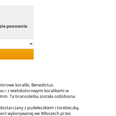
dzie ponownie
orowe koraliki, Benedictus.
u i z wielokolorowymi koralikami w
mm. Ta bransoletka została ozdobiona
 dostarczany z pudełeczkiem i torebeczką.
uterii wykonywanej we Włoszech przez