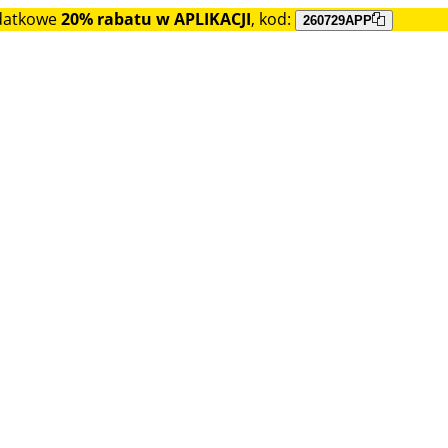
datkowe
20% rabatu w APLIKACJI
, kod:
260729APP