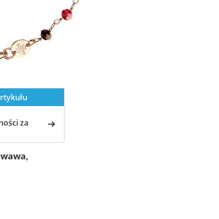
rtykułu
ości za
owawa,