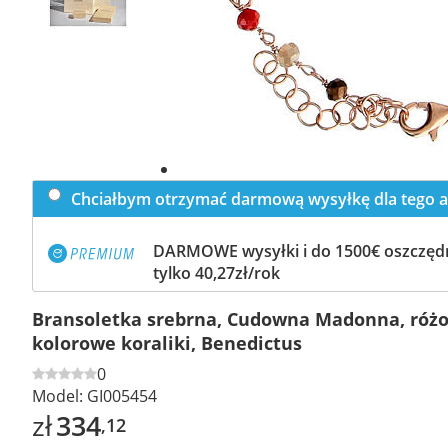
Chciałbym otrzymać darmową wysyłkę dla tego a
DARMOWE wysyłki i do 1500€ oszczędn
tylko 40,27zł/rok
Bransoletka srebrna, Cudowna Madonna, róż
kolorowe koraliki, Benedictus
0
Model:
GI005454
zł
334
,12