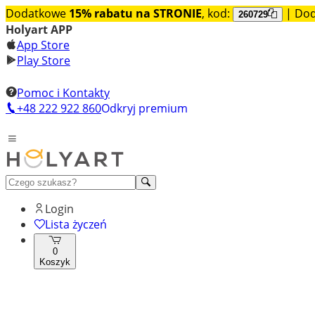
Dodatkowe
15% rabatu na STRONIE
, kod:
| Do
260729
Holyart APP
App Store
Play Store
Pomoc i Kontakty
+48 222 922 860
Odkryj premium
Login
Lista życzeń
0
Koszyk