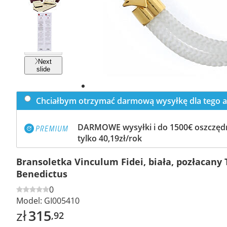
Previous
slide
Next
slide
Chciałbym otrzymać darmową wysyłkę dla tego a
DARMOWE wysyłki i do 1500€ oszczędn
tylko 40,19zł/rok
Bransoletka Vinculum Fidei, biała, pozłacany 
Benedictus
0
Model:
GI005410
zł
315
,92