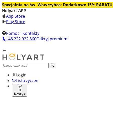
Specjalnie na św. Wawrzyńca
:
Dodatkowe 15% RABATU
Holyart APP
App Store
Play Store
Pomoc i Kontakty
+48 222 922 860
Odkryj premium
Login
Lista życzeń
0
Koszyk