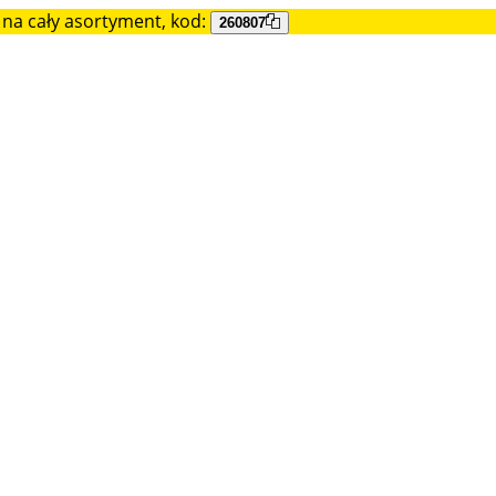
na cały asortyment, kod:
260807