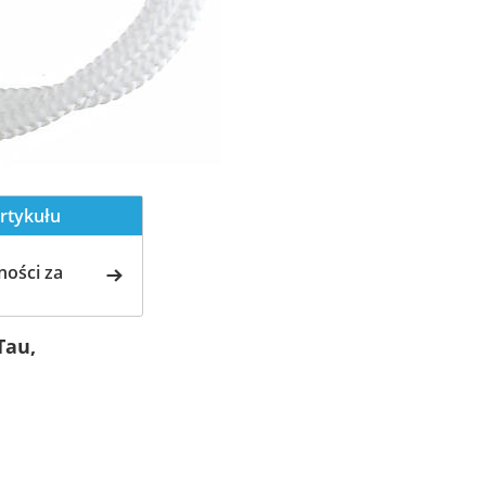
rtykułu
ości za
Tau,