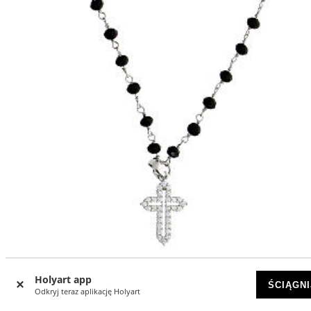
Holyart app
ŚCIĄGNI
Naszyjnik Coloribus, czarne koraliki, krzyż z cyrkoniami,
Odkryj teraz aplikację Holyart
Benedictus