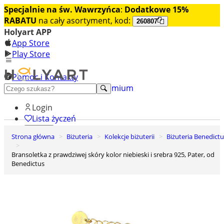
Specjalnie na św. Wawrzyńca
:
Dodatkowe 15%
RABATU
na cały asortyment, kod:
260807
Holyart APP
App Store
Play Store
Pomoc i Kontakty
+48 222 922 860
Odkryj premium
Login
Lista życzeń
Strona główna
Biżuteria
Kolekcje biżuterii
Biżuteria Benedict
0
Koszyk
Bransoletka z prawdziwej skóry kolor niebieski i srebra 925, Pater, od
Benedictus