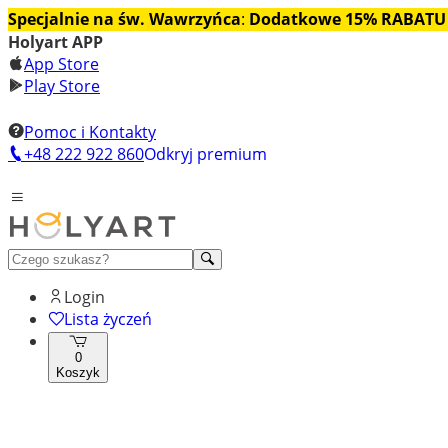
Specjalnie na św. Wawrzyńca
:
Dodatkowe 15% RABATU
Holyart APP
App Store
Play Store
Pomoc i Kontakty
+48 222 922 860
Odkryj premium
Login
Lista życzeń
0
Koszyk