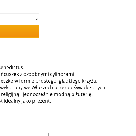
Benedictus.
łańcuszek z ozdobnymi cylindrami
ieszkę w formie prostego, gładkiego krzyża.
tał wykonany we Włoszech przez doświadczonych
 religijną i jednocześnie modną biżuterię.
st idealny jako prezent.