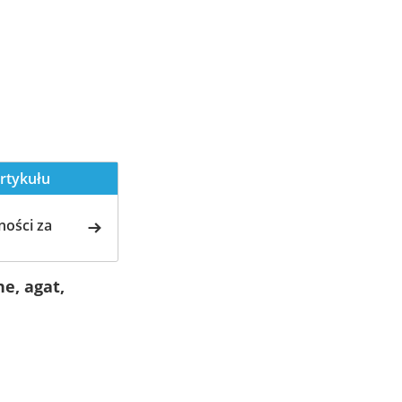
rtykułu
ości za
ne, agat,