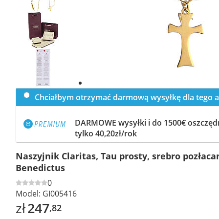
Previous
slide
Next
slide
Chciałbym otrzymać darmową wysyłkę dla tego a
DARMOWE wysyłki i do 1500€ oszczędn
tylko 40,20zł/rok
Naszyjnik Claritas, Tau prosty, srebro pozłaca
Benedictus
0
Model:
GI005416
zł
247
,82