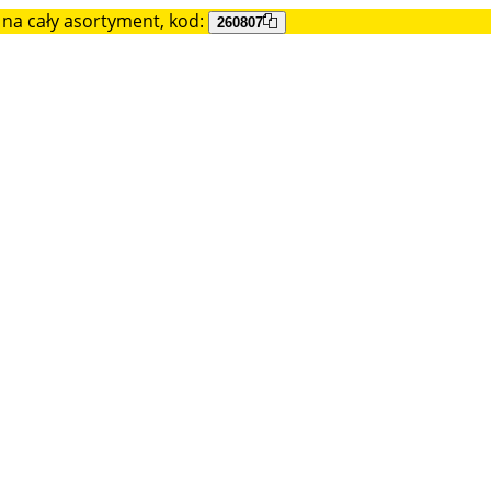
na cały asortyment, kod:
260807