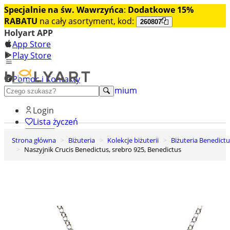
Specjalnie na św. Wawrzyńca
:
Dodatkowe 15%
RABATU
na cały asortyment, kod:
260807
Holyart APP
App Store
Play Store
Pomoc i Kontakty
+48 222 922 860
Odkryj premium
Login
Lista życzeń
Strona główna
Biżuteria
Kolekcje biżuterii
Biżuteria Benedict
0
Naszyjnik Crucis Benedictus, srebro 925, Benedictus
Koszyk