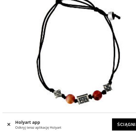
Bransoletka od Benedictus, kamienie różowe tygrysie oko
Holyart app
tkanina ekologiczna
ŚCIĄGNI
Odkryj teraz aplikację Holyart
DOSTĘPNY