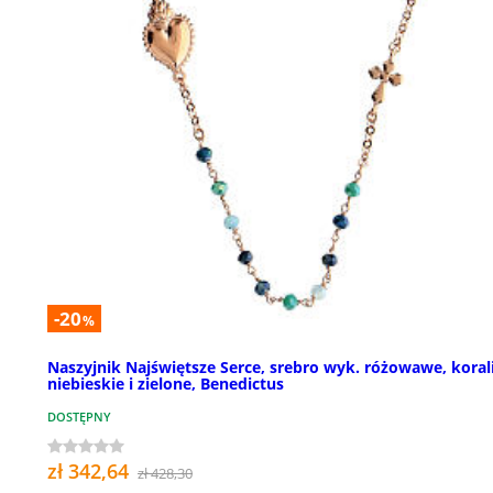
-20
%
Naszyjnik Najświętsze Serce, srebro wyk. różowawe, koral
niebieskie i zielone, Benedictus
DOSTĘPNY
zł 342,64
zł 428,30