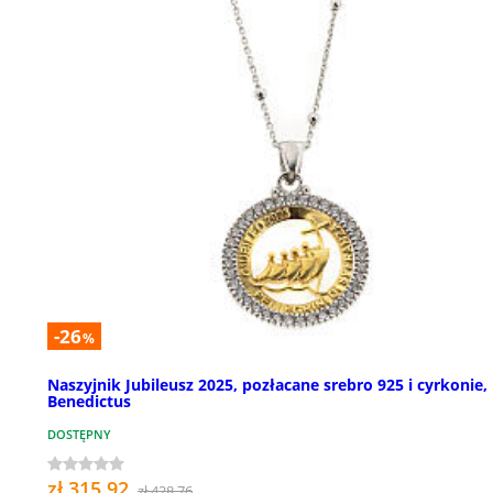
-26
%
Naszyjnik Jubileusz 2025, pozłacane srebro 925 i cyrkonie,
Benedictus
DOSTĘPNY
zł 315,92
zł 428,76