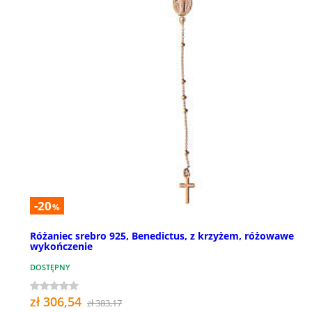
-20
%
Różaniec srebro 925, Benedictus, z krzyżem, różowawe
wykończenie
DOSTĘPNY
zł 306,54
zł 383,17