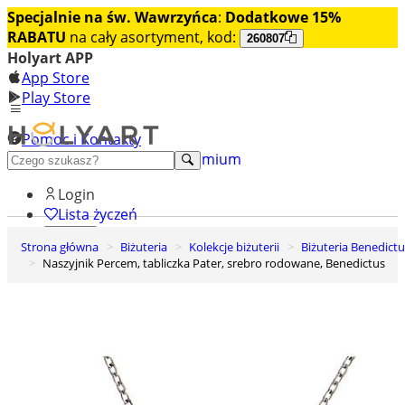
Specjalnie na św. Wawrzyńca
:
Dodatkowe 15%
RABATU
na cały asortyment, kod:
260807
Holyart APP
App Store
Play Store
Pomoc i Kontakty
+48 222 922 860
Odkryj premium
Login
Lista życzeń
Strona główna
Biżuteria
Kolekcje biżuterii
Biżuteria Benedict
0
Naszyjnik Percem, tabliczka Pater, srebro rodowane, Benedictus
Koszyk