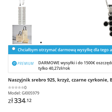
Previous
slide
Next
slide
Chciałbym otrzymać darmową wysyłkę dla tego a
DARMOWE wysyłki i do 1500€ oszczędn
tylko 40,27zł/rok
Naszyjnik srebro 925, krzyż, czarne cyrkonie,
0
Model:
GI005979
zł
334
,12