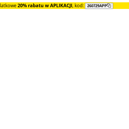
datkowe
20% rabatu w APLIKACJI
, kod:
260729APP