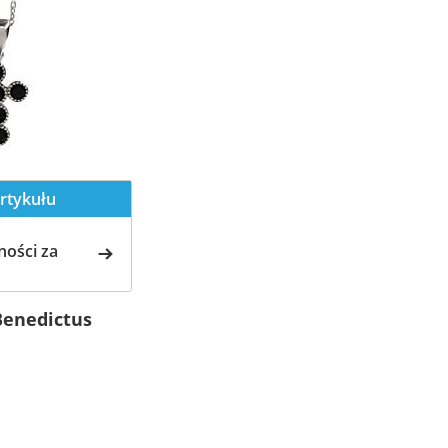
rtykułu
ości za
 Benedictus