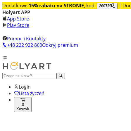
Dodatkowe
15% rabatu na STRONIE
, kod:
| Do
260729
Holyart APP
App Store
Play Store
Pomoc i Kontakty
+48 222 922 860
Odkryj premium
Login
Lista życzeń
0
Koszyk