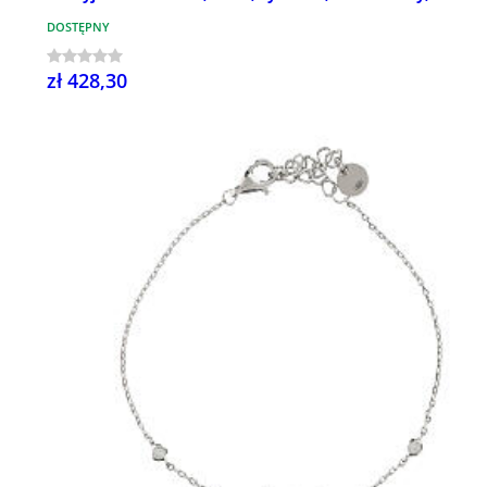
DOSTĘPNY
zł 428,30