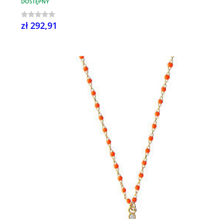
DOSTĘPNY
zł 292,91