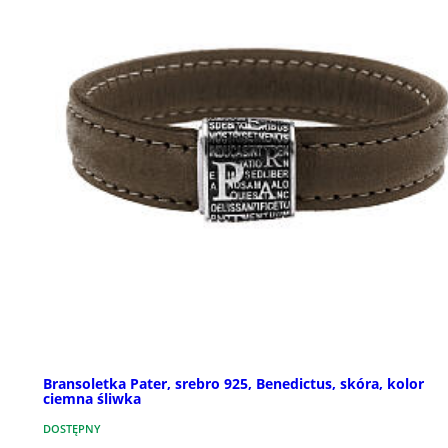
Bransoletka Pater, srebro 925, Benedictus, skóra, kolor
ciemna śliwka
DOSTĘPNY