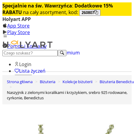
Specjalnie na św. Wawrzyńca
:
Dodatkowe 15%
RABATU
na cały asortyment, kod:
260807
Holyart APP
App Store
Play Store
Pomoc i Kontakty
+48 222 922 860
Odkryj premium
Login
Lista życzeń
Strona główna
Biżuteria
Kolekcje biżuterii
Biżuteria Benedict
0
Koszyk
Naszyjnik z zielonymi koralikami i krzyżykiem, srebro 925 rodowane,
cyrkonie, Benedictus