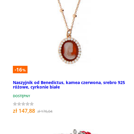
-16
%
Naszyjnik od Benedictus, kamea czerwona, srebro 925
różowe, cyrkonie białe
DOSTĘPNY
zł 147,88
zł 176,04