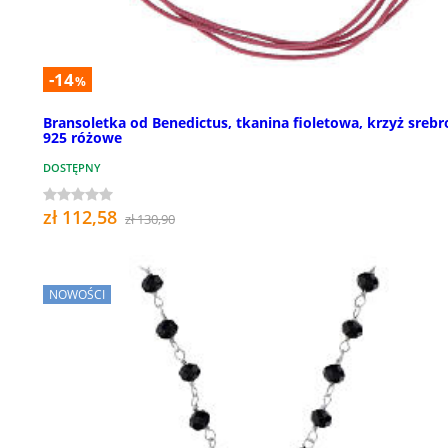
-14
%
Bransoletka od Benedictus, tkanina fioletowa, krzyż srebr
925 różowe
DOSTĘPNY
zł 112,58
zł 130,90
NOWOŚCI