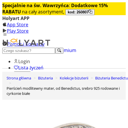
Specjalnie na św. Wawrzyńca
:
Dodatkowe 15%
RABATU
na cały asortyment,
kod: 260807
Holyart APP
App Store
Play Store
Pomoc i Kontakty
+48 222 922 860
Odkryj premium
Login
Lista życzeń
Strona główna
Biżuteria
Kolekcje biżuterii
Biżuteria Benedict
0
Koszyk
Pierścień modlitewny mater, od Benedictus, srebro 925 rodowane i
cyrkonie białe