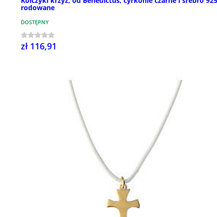
Kolczyki krzyż, od Benedictus, cyrkonie czarne i srebro 92
rodowane
DOSTĘPNY
zł 116,91