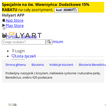
Specjalnie na św. Wawrzyńca
:
Dodatkowe 15%
RABATU
na cały asortyment,
kod: 260807
Holyart APP
App Store
Play Store
Pomoc i Kontakty
+48 222 922 860
Odkryj premium
Login
Lista życzeń
Strona główna
Biżuteria
Kolekcje biżuterii
Biżuteria Benedict
0
Koszyk
Podwójny naszyjnik z krzyżem, niebieskie cyrkonie i naturalne perły,
Benedictus, srebro 925 pozłacane