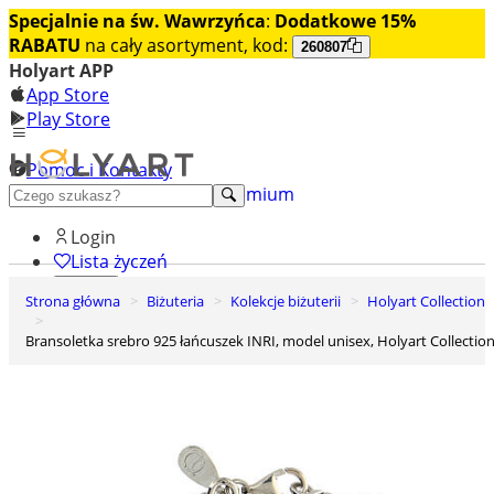
Specjalnie na św. Wawrzyńca
:
Dodatkowe 15%
RABATU
na cały asortyment, kod:
260807
Holyart APP
App Store
Play Store
Pomoc i Kontakty
+48 222 922 860
Odkryj premium
Login
Lista życzeń
Strona główna
Biżuteria
Kolekcje biżuterii
Holyart Collection
0
Koszyk
Bransoletka srebro 925 łańcuszek INRI, model unisex, Holyart Collectio