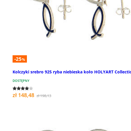
-25
%
Kolczyki srebro 925 ryba niebieska koło HOLYART Collecti
DOSTĘPNY
zł 148,48
zł 198,13