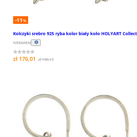
-11
%
Kolczyki srebro 925 ryba kolor biały koło HOLYART Collec
NIEBAWEM
zł 176,01
zł 198,13