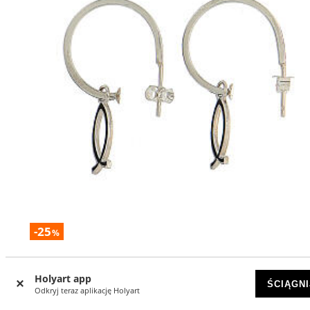
-25
%
Kolczyki srebro 925 okrągłe ryba czarny HOLYART Collecti
Holyart app
DOSTĘPNY
ŚCIĄGNI
Odkryj teraz aplikację Holyart