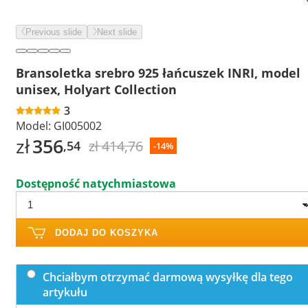
Previous slide
Next slide
Bransoletka srebro 925 łańcuszek INRI, model
unisex, Holyart Collection
3
Model:
GI005002
zł
356
zł 414,76
,54
-14%
Dostępność natychmiastowa
DODAJ DO KOSZYKA
Chciałbym otrzymać darmową wysyłkę dla tego
artykułu