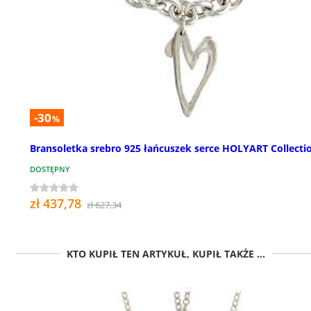
-30
%
Bransoletka srebro 925 łańcuszek serce HOLYART Collecti
DOSTĘPNY
zł 437,78
zł 627,34
KTO KUPIŁ TEN ARTYKUŁ, KUPIŁ TAKŻE ...