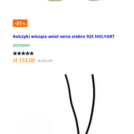
-31
%
Kolczyki wiszące anioł serce srebro 925 HOLYART
DOSTĘPNY
zł 153,00
zł 221,15