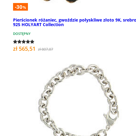
-30
%
Pierścionek różaniec, gwoździe połyskliwe złoto 9K, srebr
925 HOLYART Collection
DOSTĘPNY
zł 565,51
zł 807,87