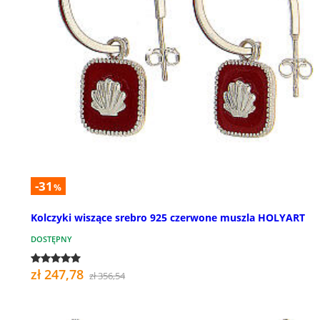
-31
%
Kolczyki wiszące srebro 925 czerwone muszla HOLYART
DOSTĘPNY
zł 247,78
zł 356,54