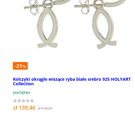
-21
%
Kolczyki okrągłe wiszące ryba białe srebro 925 HOLYART
Collection
DOSTĘPNY
zł 139,46
zł 176,01