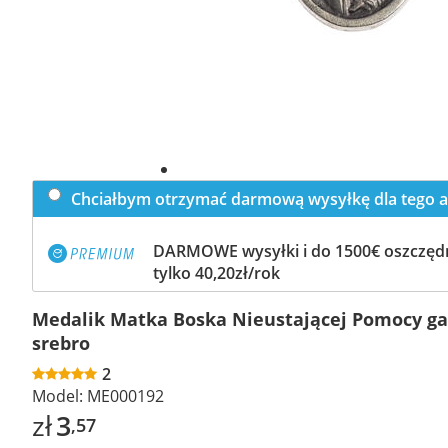
Chciałbym otrzymać darmową wysyłkę dla tego a
DARMOWE wysyłki i do 1500€ oszczędn
tylko 40,20zł/rok
Medalik Matka Boska Nieustającej Pomocy g
srebro
2
Model:
ME000192
zł
3
,57