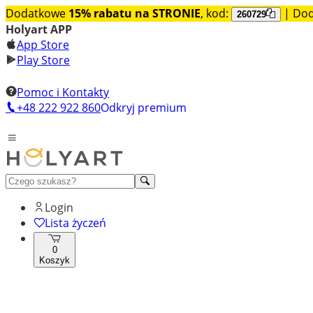
Dodatkowe
15% rabatu na STRONIE
, kod:
| Do
260729
Holyart APP
App Store
Play Store
Pomoc i Kontakty
+48 222 922 860
Odkryj premium
Login
Lista życzeń
0
Koszyk