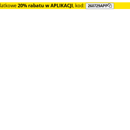
datkowe
20% rabatu w APLIKACJI
, kod:
260729APP