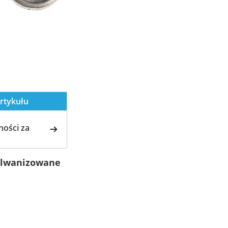
rtykułu
ości za
alwanizowane