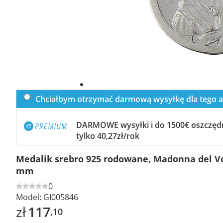
Chciałbym otrzymać darmową wysyłkę dla tego a
DARMOWE wysyłki i do 1500€ oszczędn
tylko 40,27zł/rok
Medalik srebro 925 rodowane, Madonna del Vo
mm
0
Model:
GI005846
zł
117
,10