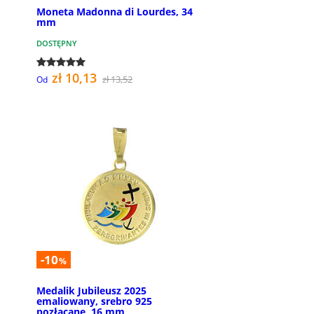
Moneta Madonna di Lourdes, 34
mm
DOSTĘPNY
zł 10,13
zł 13,52
Od
-10
%
Medalik Jubileusz 2025
emaliowany, srebro 925
pozłacane, 16 mm