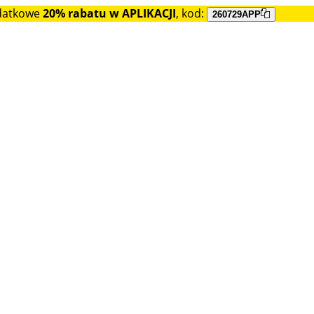
datkowe
20% rabatu w APLIKACJI
, kod:
260729APP