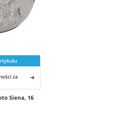
rtykułu
ości za
to Siena, 16