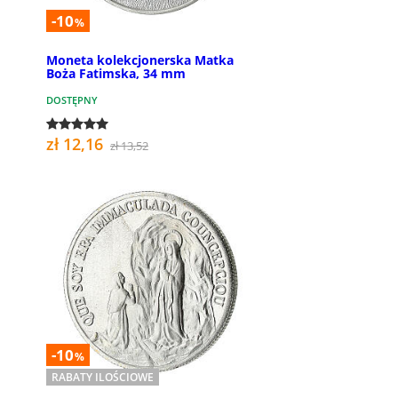
-10
%
Moneta kolekcjonerska Matka
Boża Fatimska, 34 mm
DOSTĘPNY
zł 12,16
zł 13,52
-10
%
RABATY ILOŚCIOWE