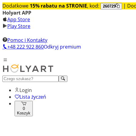
Dodatkowe
15% rabatu na STRONIE
, kod:
| Do
260729
Holyart APP
App Store
Play Store
Pomoc i Kontakty
+48 222 922 860
Odkryj premium
Login
Lista życzeń
0
Koszyk