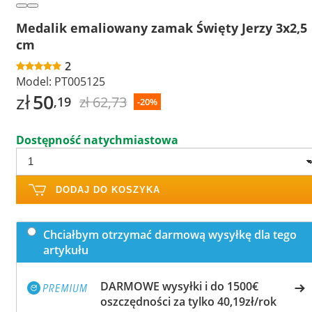
Medalik emaliowany zamak Święty Jerzy 3x2,5
cm
2
Model:
PT005125
zł
50
zł 62,73
,19
-20%
Dostępność natychmiastowa
DODAJ DO KOSZYKA
Chciałbym otrzymać darmową wysyłkę dla tego
artykułu
DARMOWE wysyłki i do 1500€
oszczędności za tylko 40,19zł/rok