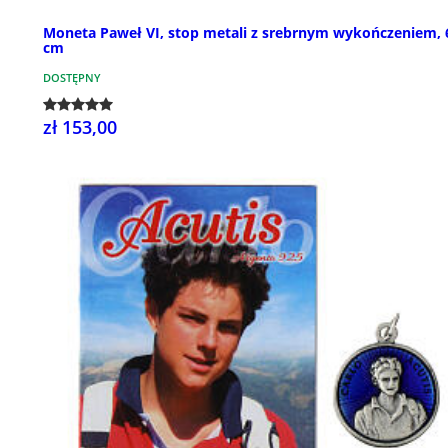
Moneta Paweł VI, stop metali z srebrnym wykończeniem, 
cm
DOSTĘPNY
zł 153,00