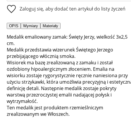
Zaloguj się, aby dodać ten artykuł do listy życzeń
OPIS
Wymiary
Materiały
Medalik emaliowany zamak: Święty Jerzy, wielkość 3x2,5
cm.
Medalik przedstawia wizerunek Świętego Jerzego
przebijającego włócznią smoka.
Wisiorek ma bazę zrealizowaną z zamaku i został
ozdobiony hipoalergicznym złoceniem. Emalia na
wisiorku zostaje rygorystycznie ręcznie naniesiona przy
użyciu strzykawki, która umożliwia precyzyjną i estetyczn
definicję detali. Następnie medalik zostaje pokryty
warstwą przezroczystej emalii nadającej połysk i
wytrzymałość.
Ten medalik jest produktem rzemieślniczym
zrealizowanym we Włoszech.