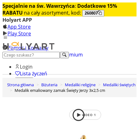
Specjalnie na św. Wawrzyńca
:
Dodatkowe 15%
RABATU
na cały asortyment, kod:
260807
Holyart APP
App Store
Play Store
Pomoc i Kontakty
+48 222 922 860
Odkryj premium
Login
Lista życzeń
Strona główna
Biżuteria
Medaliki religijne
Medaliki świętych
0
Medalik emaliowany zamak Święty Jerzy 3x2,5 cm
Koszyk
VIDEO
1