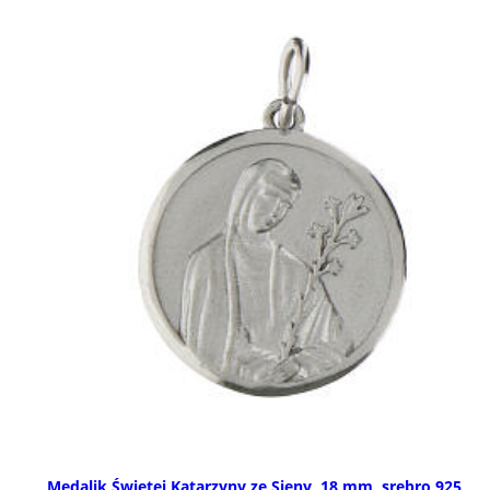
Medalik Świętej Katarzyny ze Sieny, 18 mm, srebro 925