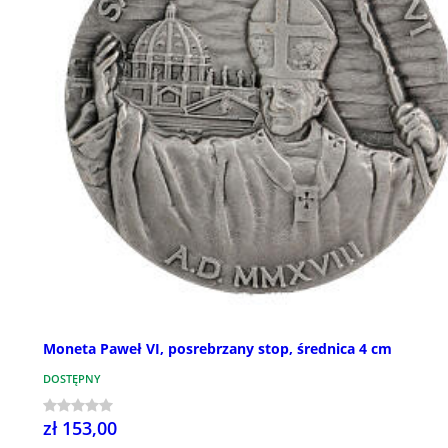
Moneta Paweł VI, posrebrzany stop, średnica 4 cm
DOSTĘPNY
zł 153,00