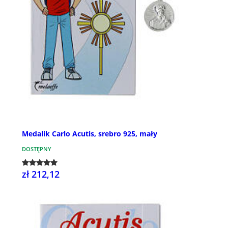
Medalik Carlo Acutis, srebro 925, mały
DOSTĘPNY
zł 212,12