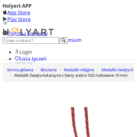
Holyart APP
App Store
Play Store
Pomoc i Kontakty
+48 222 922 860
Odkryj premium
Login
Lista życzeń
Strona główna
Biżuteria
Medaliki religijne
Medaliki świętych
0
Medalik Święta Katarzyna z Sieny srebro 925 rodowane 10 mm
Koszyk