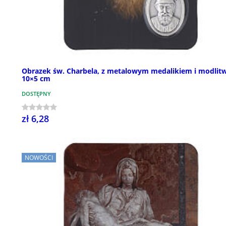
Obrazek św. Charbela, z metalowym medalikiem i modlitw
10×5 cm
DOSTĘPNY
zł 6,28
NOWOŚCI