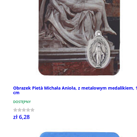
Obrazek Pietà Michała Anioła, z metalowym medalikiem, 
cm
DOSTĘPNY
zł 6,28