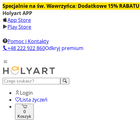
Specjalnie na św. Wawrzyńca
:
Dodatkowe 15% RABATU
Holyart APP
App Store
Play Store
Pomoc i Kontakty
+48 222 922 860
Odkryj premium
Login
Lista życzeń
0
Koszyk