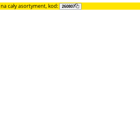
na cały asortyment, kod:
260807