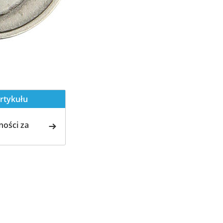
rtykułu
ości za