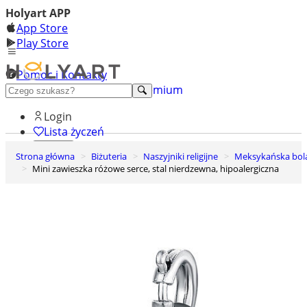
Holyart APP
App Store
Play Store
Pomoc i Kontakty
+48 222 922 860
Odkryj premium
Login
Lista życzeń
Strona główna
Biżuteria
Naszyjniki religijne
Meksykańska bol
0
Mini zawieszka różowe serce, stal nierdzewna, hipoalergiczna
Koszyk