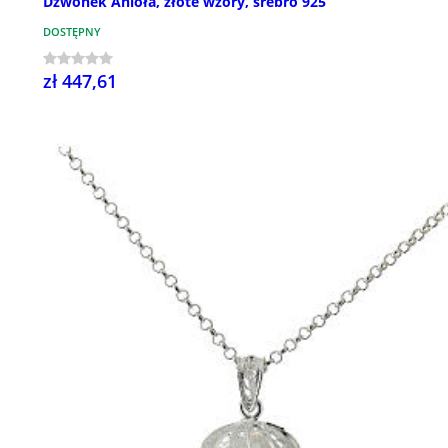
Dzwonek Anioła, złote wzory, srebro 925
DOSTĘPNY
zł 447,61