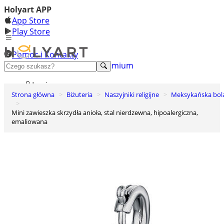
Holyart APP
App Store
Play Store
Pomoc i Kontakty
+48 222 922 860
Odkryj premium
Login
Strona główna
Biżuteria
Naszyjniki religijne
Meksykańska bol
Lista życzeń
Mini zawieszka skrzydła anioła, stal nierdzewna, hipoalergiczna,
0
emaliowana
Koszyk