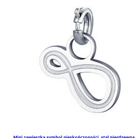
Mini zawieszka symbol nieskończoności, stal nierdzewna,