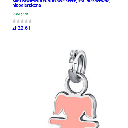
Mini zawieszka turkusowe serce, stal nierdzewna,
hipoalergiczna
DOSTĘPNY
zł 22,61